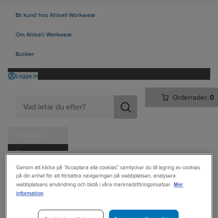
Bli kund hos Ahlsell Workwear
Om Ahlsell Workwear
Butiker
Logga in
Orderrader:
0
Produkter
Kampanjer
Ahlsell
Produkter
Arbetsplats
Förvaring
Väskor och lådor
Genom att klicka på "Acceptera alla cookies" samtycker du till lagring av cookies
Tjänster
på din enhet för att förbättra navigeringen på webbplatsen, analysera
Övriga väskor och bagar
Mer
webbplatsens användning och bistå i våra marknadsföringsinsatser.
Kataloger
information
Ryggsäck
Handla hos oss