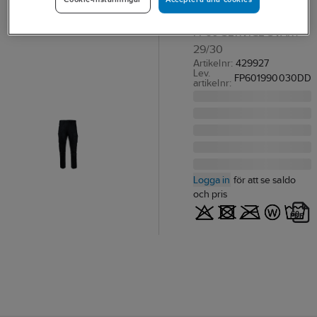
MIDJEBYXA TEXSTAR
FP60 SERVICE SVART
29/30
Artikelnr:
429927
Lev.
FP601990030DD
artikelnr:
Logga in
för att se saldo
och pris