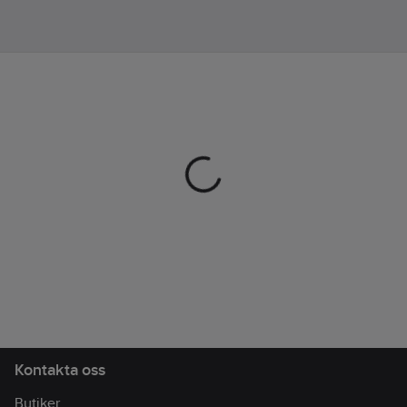
förvaringslösningar för
verktyg och
mobiltelefon.
Material:
65%
Recycled Polyester,
35% bomull. Klarar 60°
tvätt.
Artikelnr:
429927
Lev.
FP601990030DD
artikelnr:
Ean
7340199622472
artikelnr:
Materialklass
TP8000
Kontakta oss
Butiker