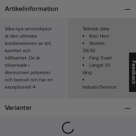
Artikelinformation
Våra nya servicebyxor
Teknisk data
är den ultimata
Kön:
Herr
kombinationen av stil,
Storlek:
komfort och
29/30
hållbarhet. De är
Färg:
Svart
Feedba
tillverkade i
Längd:
1/1-
återvunnen polyester
lång
och bomull och har en
exceptionell 4-
Industri/Service:
vägsstretch i
Ja
panelerna för rörlighet
Säsong:
Året
Varianter
och komfort. De har
runt
dragkedjeförsedda
benfickor, magnetlås
på ficklock och smarta