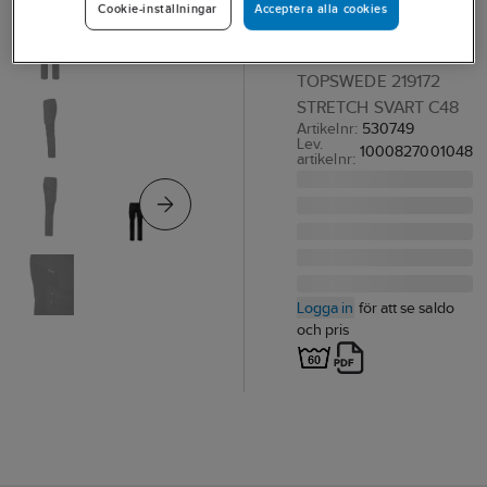
Acceptera alla cookies
Cookie-inställningar
Stretch
MIDJEBYXA
TOPSWEDE 219172
STRETCH SVART C48
Artikelnr:
530749
Lev.
1000827001048
artikelnr:
Logga in
för att se saldo
och pris