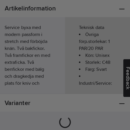
Artikelinformation
Service byxa med
Teknisk data
modern passform i
Övriga
stretch med förböjda
förp.storlekar:
1
knän. Två bakfickor.
PAR/20 PAR
Två framfickor en med
Kön:
Unisex
extraficka. Två
Storlek:
C48
benfickor med bälg
Färg:
Svart
Feedba
och dragkedja med
plats för kniv och
Industri/Service:
pennor. Den högra
Ja
benfickan är utrustad
Längd:
1/1-
Varianter
med stor extraficka
lång
samt telefonficka. D-
Säsong:
Året
ring i linningen.
runt
Benen kan förlängas 5