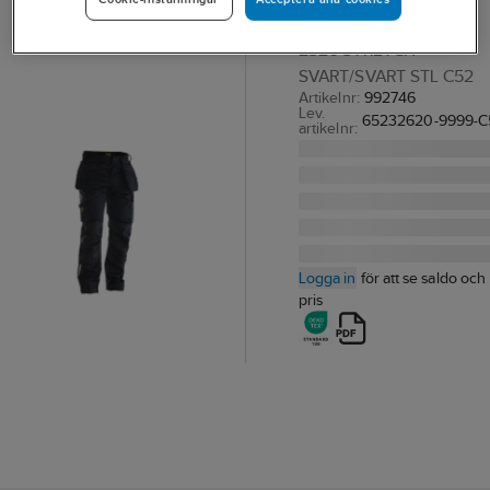
MIDJEBYXA JOBMAN
2326 STRETCH
SVART/SVART STL C52
Artikelnr:
992746
Lev.
65232620-9999-C
artikelnr:
Logga in
för att se saldo och
pris