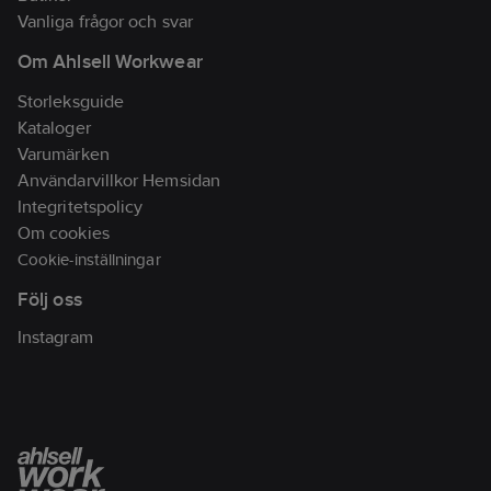
polyester, 210 g/m².
Vanliga frågor och svar
Vikt:245 g/m²..
Om Ahlsell Workwear
Tvättråd:
Normal
maskintvätt Tvättas i
Storleksguide
60 grader (vit tvättas
Kataloger
40 grader).
Varumärken
Artikelnr:
992746
Användarvillkor Hemsidan
Lev.
Integritetspolicy
65232620-9999-C52
artikelnr:
Om cookies
Ean
Cookie-inställningar
7319440712538
artikelnr:
Följ oss
Materialklass
TP8200
Instagram