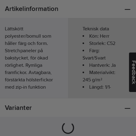
Artikelinformation
Lättskött
Teknisk data
polyester/bomull som
Kön:
Herr
håller färg och form.
Storlek:
C52
Stretchpaneler på
Färg:
bakstycket, för ökad
Svart/Svart
Feedba
rörlighet. Rymliga
Hantverk:
Ja
framfickor. Avtagbara,
Materialvikt:
förstärkta hölsterfickor
245
g/m²
med zip-in funktion
Längd:
1/1-
vilket gör att byxan
lång
kan dubblera som
Säsong:
Året
Varianter
servicebyxa, med
runt
förstärkning och extra
fack och extra ficka
med blixtlås. Bakfickor