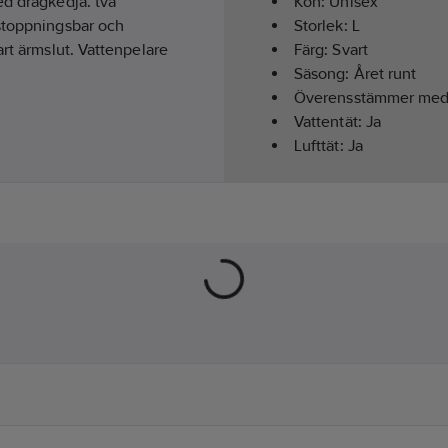
ed dragkedja. två
Kön:
Unisex
nstoppningsbar och
Storlek:
L
art ärmslut. Vattenpelare
Färg:
Svart
Säsong:
Året runt
Överensstämmer me
Vattentät:
Ja
Lufttät:
Ja
Modell/Utförande:
Ja