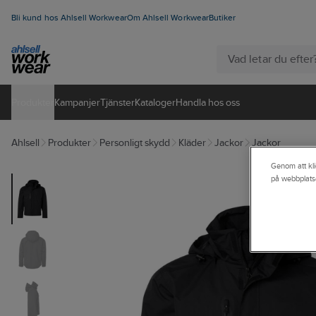
Bli kund hos Ahlsell Workwear
Om Ahlsell Workwear
Butiker
Produkter
Kampanjer
Tjänster
Kataloger
Handla hos oss
Ahlsell
Produkter
Personligt skydd
Kläder
Jackor
Jackor
Genom att kli
på webbplats