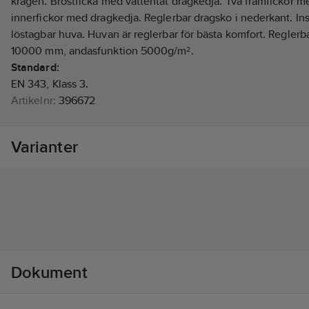
kragen. Bröstficka med vattentät dragkedja. Två framfickor m
innerfickor med dragkedja. Reglerbar dragsko i nederkant. I
löstagbar huva. Huvan är reglerbar för bästa komfort. Reglerb
10000 mm, andasfunktion 5000g/m².
Standard:
EN 343, Klass 3.
Artikelnr:
396672
Lev. artikelnr:
1000979001010
Ean artikelnr:
7340098900046
Varianter
Materialklass
TP2040
Dokument