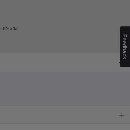
d:
EN 343
Feedback
cka