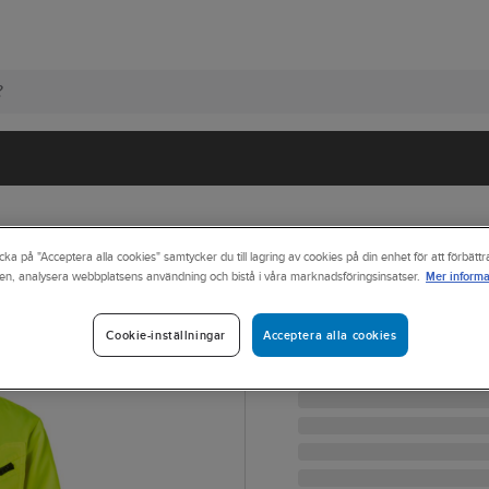
cka på "Acceptera alla cookies" samtycker du till lagring av cookies på din enhet för att förbätt
Mer informa
en, analysera webbplatsens användning och bistå i våra marknadsföringsinsatser.
TOP SWEDE
Vinterjacka Top
VINTERJACKA TOPSWEDE
Acceptera alla cookies
Cookie-inställningar
Artikelnr:
402497
Lev. artikelnr:
1000934983