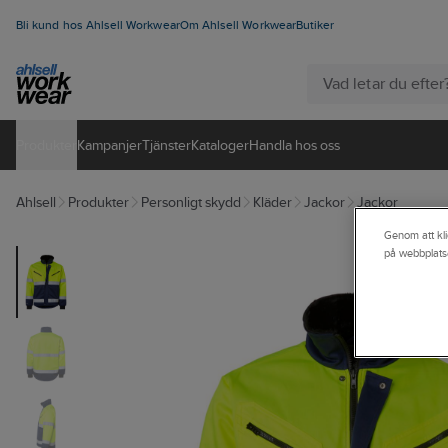
Bli kund hos Ahlsell Workwear
Om Ahlsell Workwear
Butiker
Produkter
Kampanjer
Tjänster
Kataloger
Handla hos oss
Ahlsell
Produkter
Personligt skydd
Kläder
Jackor
Jackor
Genom att kli
på webbplats