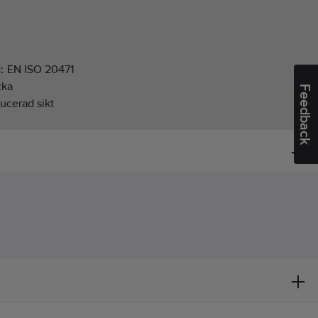
d:
EN ISO 20471
cka
Feedback
ucerad sikt