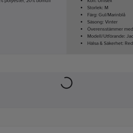
 polyester, 20% bomull
Kön:
Unisex
Storlek:
M
Färg:
Gul/Marinblå
Säsong:
Vinter
Överensstämmer me
Modell/Utförande:
Ja
Hälsa & Säkerhet:
Red