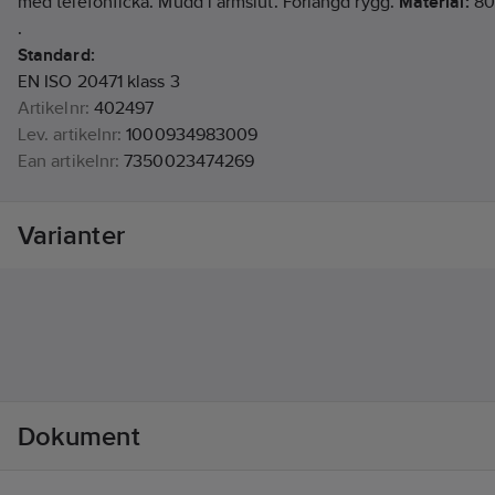
med telefonficka. Mudd i ärmslut. Förlängd rygg.
Material:
80%
.
Standard:
EN ISO 20471 klass 3
Artikelnr:
402497
Lev. artikelnr:
1000934983009
Ean artikelnr:
7350023474269
Materialklass
TP2040
Varianter
Dokument