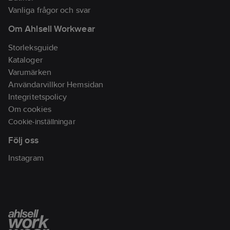
Standard:
EN 343 för
Vanliga frågor och svar
regnplagg. EN ISO
Om Ahlsell Workwear
20471.
Artikelnr:
525504
Storleksguide
Lev.
Kataloger
65128362-2167-6
artikelnr:
Varumärken
Ean
Användarvillkor Hemsidan
7319440681407
artikelnr:
Integritetspolicy
Materialklass
TP8200
Om cookies
Cookie-inställningar
Följ oss
Instagram