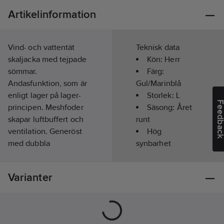
Artikelinformation
Vind- och vattentät
Teknisk data
skaljacka med tejpade
Kön:
Herr
sömmar.
Färg:
Andasfunktion, som är
Gul/Marinblå
enligt lager på lager-
Storlek:
L
Feedba
principen. Meshfoder
Säsong:
Året
skapar luftbuffert och
runt
ventilation. Generöst
Hög
med dubbla
synbarhet
bröstfickor; två med
(signalfärgad):
ficklock och
Ja
Varianter
kardborrestängning
Lufttät:
Ja
och två med
Vattentät:
Ja
vattentäta blixtlås.
Framfickor med
Överensstämmer