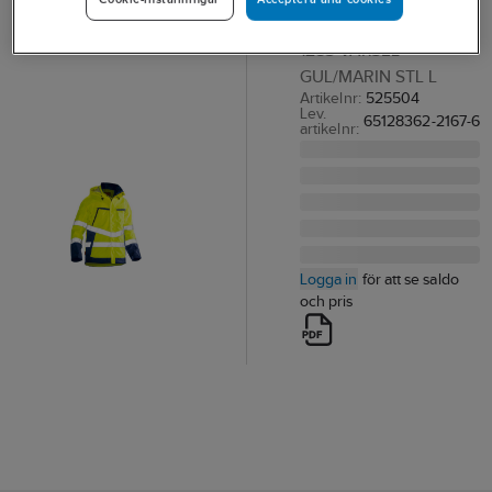
SKALJACKA JOBMAN
1283 VARSEL
GUL/MARIN STL L
Artikelnr:
525504
Lev.
65128362-2167-6
artikelnr:
Logga in
för att se saldo
och pris