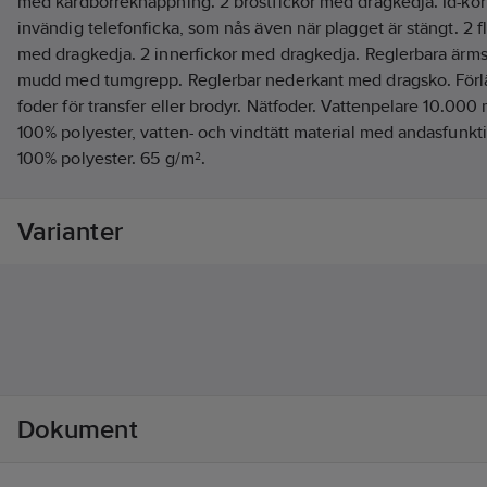
med kardborreknäppning. 2 bröstfickor med dragkedja. Id-kort
invändig telefonficka, som nås även när plagget är stängt. 2 
med dragkedja. 2 innerfickor med dragkedja. Reglerbara ärmsl
mudd med tumgrepp. Reglerbar nederkant med dragsko. Förlä
foder för transfer eller brodyr. Nätfoder. Vattenpelare 10.00
100% polyester, vatten- och vindtätt material med andasfunkt
100% polyester. 65 g/m².
Standard:
EN ISO 20471 klass 2 för XS–S och klass 3 för M–4XL samt EN 
Varianter
för industritvätt enligt ISO 15797. OEKO-TEX®-certifierad.
Artikelnr:
567236
Lev. artikelnr:
127666-171 L
Ean artikelnr:
7322302728837
Materialklass
TP2000
Dokument