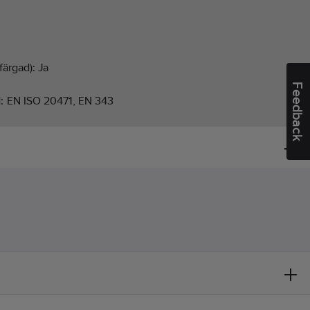
färgad):
Ja
Feedback
d:
EN ISO 20471, EN 343
cka
ucerad sikt