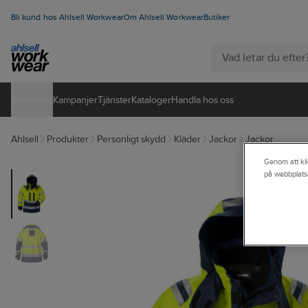
Bli kund hos Ahlsell Workwear
Om Ahlsell Workwear
Butiker
Produkter
Kampanjer
Tjänster
Kataloger
Handla hos oss
Ahlsell
Produkter
Personligt skydd
Kläder
Jackor
Jackor
Genom att kli
på webbplats