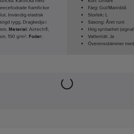
sficka. Kartficka med
Kön:
Unisex
fleecefodrade framfickor
Färg:
Gul/Marinblå
ut. Invändig elastisk
Storlek:
L
ngd rygg. Dragkedja i
Säsong:
Året runt
0 mm.
Material:
Airtech®,
Hög synbarhet (signal
ion. 150 g/m².
Foder:
Vattentät:
Ja
Överensstämmer me
Materialvikt:
150
g/m²
343 klass 3/3 / Testad
Modell/Utförande:
Ja
Hälsa & Säkerhet:
Red