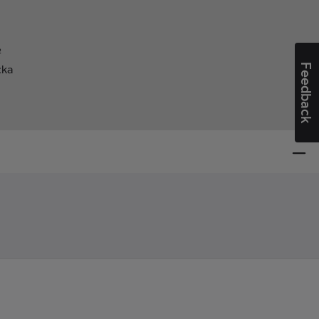
²
Feedback
cka