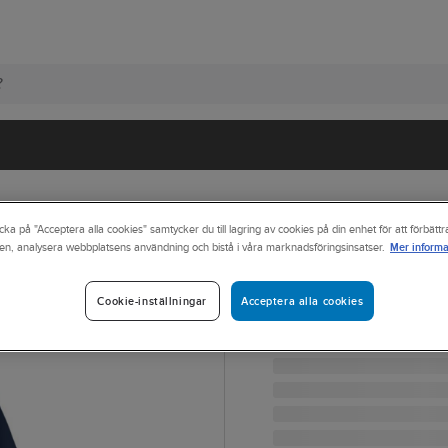
cka på "Acceptera alla cookies" samtycker du till lagring av cookies på din enhet för att förbätt
Mer informa
en, analysera webbplatsens användning och bistå i våra marknadsföringsinsatser.
TEXSTAR
Jacka Texstar 
Acceptera alla cookies
Cookie-inställningar
JACKA TEXSTAR WJ68 T
Artikelnr:
577170
Lev. artikelnr:
WJ681880001