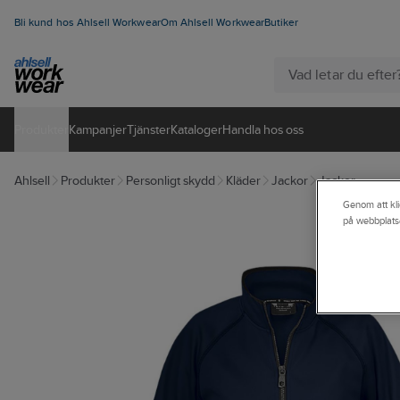
Bli kund hos Ahlsell Workwear
Om Ahlsell Workwear
Butiker
Produkter
Kampanjer
Tjänster
Kataloger
Handla hos oss
Ahlsell
Produkter
Personligt skydd
Kläder
Jackor
Jackor
Genom att kli
på webbplats