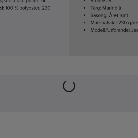
agkedja och puller för
Storlek:
S
al:
100 % polyester, 230
Färg:
Marinblå
Säsong:
Året runt
Materialvikt:
230
g/m
Modell/Utförande:
Ja