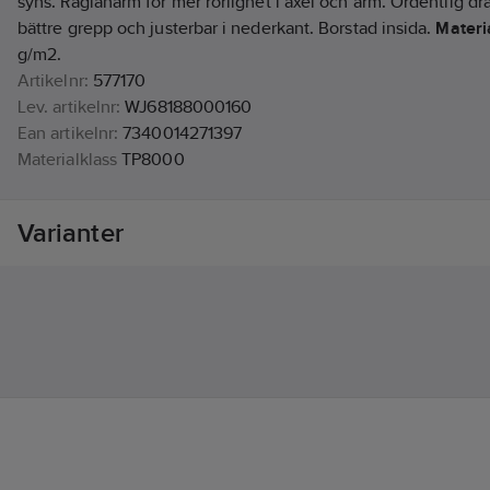
syns. Raglanärm för mer rörlighet i axel och arm. Ordentlig dr
bättre grepp och justerbar i nederkant. Borstad insida.
Materi
g/m2.
Artikelnr:
577170
Lev. artikelnr:
WJ68188000160
Ean artikelnr:
7340014271397
Materialklass
TP8000
Varianter