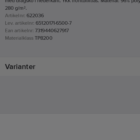
med dragsko i nederkant. YKK frontblixtlås. Material: 96% poly
280 g/m².
Artikelnr:
622036
Lev. artikelnr:
65120171-6500-7
Ean artikelnr:
7319440627917
Materialklass
TP8200
Varianter