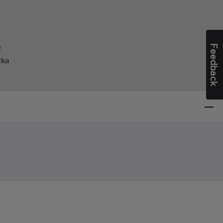
Feedback
²
cka