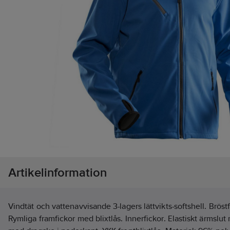
Artikelinformation
Vindtät och vattenavvisande 3-lagers lättvikts-softshell. Bröst
Rymliga framfickor med blixtlås. Innerfickor. Elastiskt ärmsl