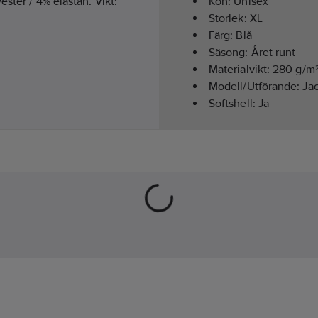
ester / 4% elastan. Vikt:
Kön:
Unisex
Storlek:
XL
Färg:
Blå
Säsong:
Året runt
Materialvikt:
280
g/m
Modell/Utförande:
Ja
Softshell:
Ja