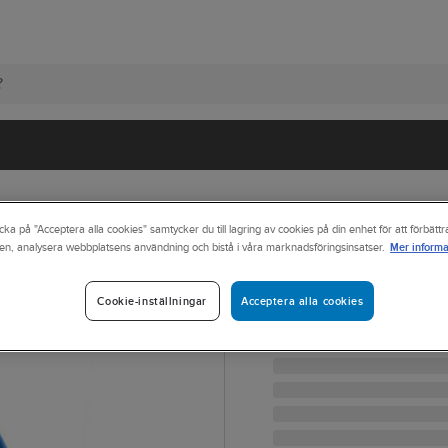
cka på "Acceptera alla cookies" samtycker du till lagring av cookies på din enhet för att förbätt
Mer informa
en, analysera webbplatsens användning och bistå i våra marknadsföringsinsatser.
JOBMAN WORKWEAR
Softshelljacka 
Acceptera alla cookies
Cookie-inställningar
JACKA SOFTSHELL JOBM
Artikelnr:
622036
Lev. artikelnr:
65120171-650