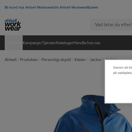
Bli kund hos Ahlsell Workwear
Om Ahlsell Workwear
Butiker
Produkter
Kampanjer
Tjänster
Kataloger
Handla hos oss
Ahlsell
Produkter
Personligt skydd
Kläder
Jackor
Jackor
Genom att kli
på webbplats