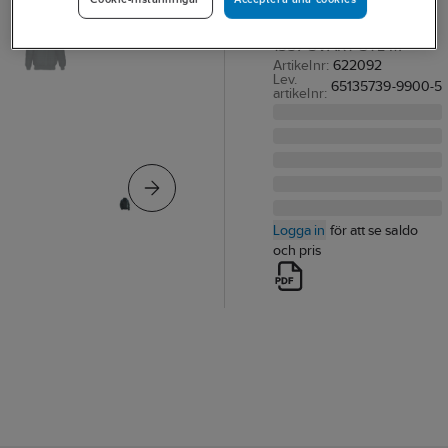
PILOTJACKA JOBMAN
1357 SVART STL M
Artikelnr:
622092
Lev.
65135739-9900-5
artikelnr:
Logga in
för att se saldo
och pris