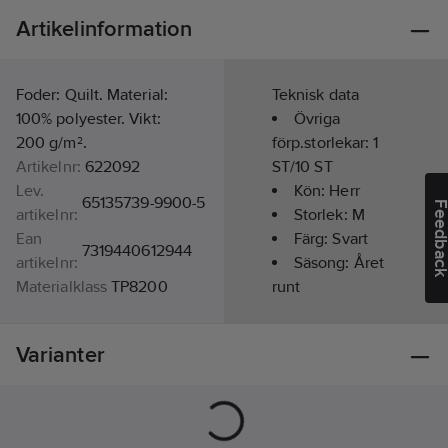
Artikelinformation
Foder: Quilt. Material:
Teknisk data
100% polyester. Vikt:
Övriga
200 g/m².
förp.storlekar:
1
Artikelnr:
622092
ST/10 ST
Lev.
Kön:
Herr
65135739-9900-5
Feedba
artikelnr:
Storlek:
M
Ean
Färg:
Svart
7319440612944
artikelnr:
Säsong:
Året
Materialklass
TP8200
runt
Materialvikt:
200
g/m²
Varianter
Foder:
Ja
Modell/Utförande:
Jacka