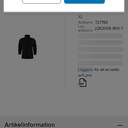
TRÖJA HELZIP
POWERSLIDE SVART
XL
Artikelnr:
727782
Lev.
2262058-900-7
artikelnr:
Logga in
för att se saldo
och pris
Artikelinformation