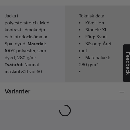
Jacka i
Teknisk data
polyesterstretch. Med
Kön:
Herr
kontrast i dragkedja
Storlek:
XL
och interlocksömmar.
Färg:
Svart
Spin dyed.
Material:
Säsong:
Året
100% polyester, spin
runt
Feedba
dyed, 280 g/m².
Materialvikt:
Tvättråd:
Normal
280
g/m²
maskintvätt vid 60
grader.
Modell/Utförande:
Artikelnr:
727782
Jacka
Varianter
Lev.
2262058-900-7
artikelnr:
Materialklass
TP7600