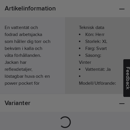
Artikelinformation
En vattentät och
Teknisk data
fodrad arbetsjacka
Kön:
Herr
som håller dig torr och
Storlek:
XL
bekväm i kalla och
Färg:
Svart
våta förhållanden.
Säsong:
Jackan har
Vinter
reflexdetaljer,
Vattentät:
Ja
Feedba
löstagbar huva och en
power pocket för
Modell/Utförande:
mobiltelefonen.
Jacka
Artikelnr:
76001739
Varianter
Lev.
Värmeisolerad:
11120404007
artikelnr:
Ja
Ean
7332515605856
artikelnr: