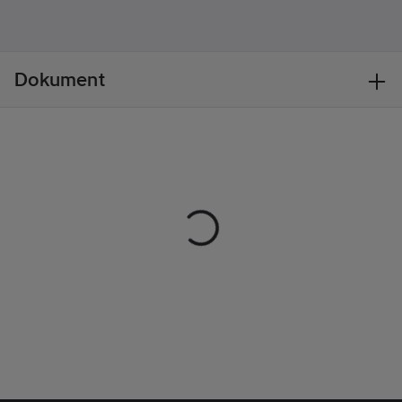
Ersätter
567304
artikelnr:
Materialklass
TP2030
Dokument