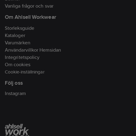
g/m2. Vikt:250
Vanliga frågor och svar
g/m².
Tvättråd:
Normal
Om Ahlsell Workwear
maskintvätt vid 40
grader.
Standard:
EN
Storleksguide
ISO 20471 Klass 2 XS-
Kataloger
M, klass 3 L-4XL.
Varumärken
Artikelnr:
990076
Användarvillkor Hemsidan
Lev.
Integritetspolicy
646419-11-7
artikelnr:
Om cookies
Ean
Cookie-inställningar
7331622054960
artikelnr:
Följ oss
Materialklass
TP8300
Instagram