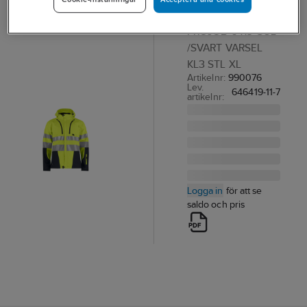
SOFTSHELLJACKA
PROJOB 6419 GUL
/SVART VARSEL
KL3 STL XL
Artikelnr:
990076
Lev.
646419-11-7
artikelnr:
Logga in
för att se
saldo och pris