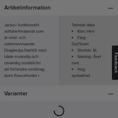
Artikelinformation
Jacka i funktionellt
Teknisk data
softshellmaterial som
Kön:
Herr
är vind- och
Färg:
vattenavvisande.
Gul/Svart
Dragkedja framtill med
Storlek:
XL
Feedba
både invändig och
Säsong:
Året
utvändig vindslå för
runt
att förhindra vinddrag,
Hög
även fleeceforder i
synbarhet
kragen för ökad
(signalfärgad):
komfort. Bröstfickor
Ja
Varianter
med dragkedja, den
vänstra med invändig
Överensstämmer
telefonficka samt hål
med:
EN ISO
för handsfree.
20471