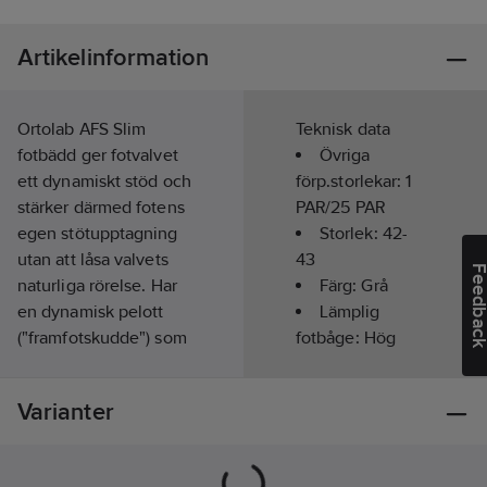
Artikelinformation
Ortolab AFS Slim
Teknisk data
fotbädd ger fotvalvet
Övriga
ett dynamiskt stöd och
förp.storlekar:
1
stärker därmed fotens
PAR/25 PAR
egen stötupptagning
Storlek:
42-
utan att låsa valvets
43
Feedba
naturliga rörelse. Har
Färg:
Grå
en dynamisk pelott
Lämplig
("framfotskudde") som
fotbåge:
Hög
stöd för det främre
profil
fotvalvet. Passar dig
ESD-testad
Varianter
med högre fotvalv.
(elektrostatisk
Slim är tunnare och
urladdning):
Ja
passar därmed till skor
Innermått: