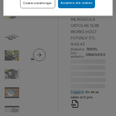
Acceptera alla cookies
Cookie-inställningar
Ortolab AFS
Slim Hög
INLÄGGSULA
ORTOLAB SLIM
WORKS HÖGT
FOTVALV STL
9/42-43
Artikelnr:
761015
Lev.
518413/09.0
artikelnr:
Logga in
för att se
saldo och pris