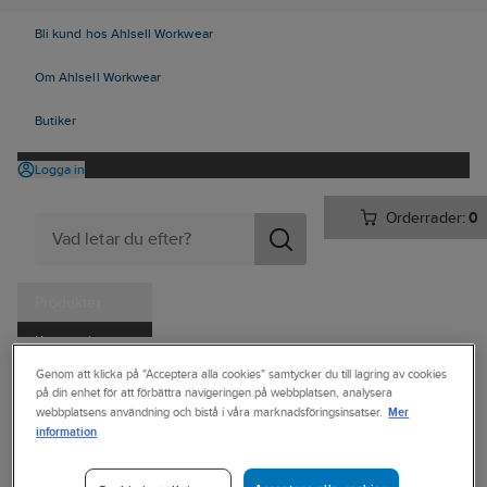
Bli kund hos Ahlsell Workwear
Om Ahlsell Workwear
Butiker
Logga in
Orderrader:
0
Produkter
Kampanjer
Ahlsell
Produkter
Personligt skydd
Skor
Sulor och tillbehör
Genom att klicka på "Acceptera alla cookies" samtycker du till lagring av cookies
Tjänster
på din enhet för att förbättra navigeringen på webbplatsen, analysera
Inläggssulor
Mer
webbplatsens användning och bistå i våra marknadsföringsinsatser.
Kataloger
information
Foder/Socka
Handla hos oss