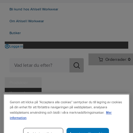
Bli kund hos Ahlsell Workwear
Om Ahlsell Workwear
Butiker
Logga in
Orderrader:
0
Produkter
Kampanjer
Ahlsell
Produkter
Personligt skydd
Skor
Sulor och tillbehör
Genom att klicka på "Acceptera alla cookies" samtycker du till lagring av cookies
Tjänster
på din enhet för att förbättra navigeringen på webbplatsen, analysera
Tillbehör till skor
Mer
webbplatsens användning och bistå i våra marknadsföringsinsatser.
Kataloger
information
JALAS
Handla hos oss
Halkskydd