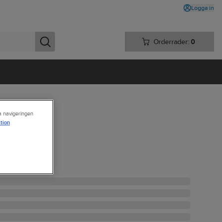
Logga in
Orderrader:
0
ra navigeringen
tion