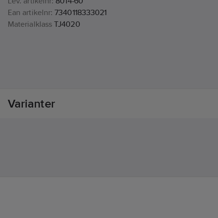
Lev. artikelnr:
8014-60
Ean artikelnr:
7340118333021
Materialklass
TJ4020
Varianter