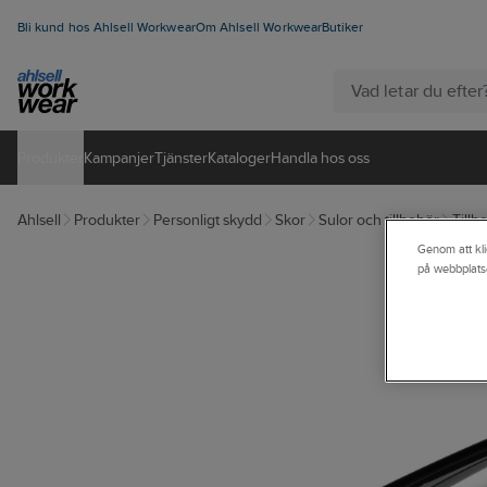
Bli kund hos Ahlsell Workwear
Om Ahlsell Workwear
Butiker
Produkter
Kampanjer
Tjänster
Kataloger
Handla hos oss
Ahlsell
Produkter
Personligt skydd
Skor
Sulor och tillbehör
Tillbe
Genom att kli
på webbplats