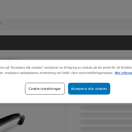
hör till skor
cka på "Acceptera alla cookies" samtycker du till lagring av cookies på din enhet för att förbätt
Mer informa
en, analysera webbplatsens användning och bistå i våra marknadsföringsinsatser.
JALAS
Skohorn Jalas
Acceptera alla cookies
Cookie-inställningar
SKOHORN JALAS 60 CM
Artikelnr:
564952
Lev. artikelnr:
8014-60