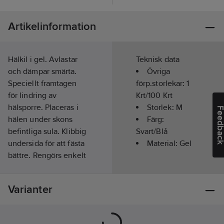
Artikelinformation
Hälkil i gel. Avlastar
Teknisk data
och dämpar smärta.
Övriga
Speciellt framtagen
förp.storlekar:
1
för lindring av
Krt/100 Krt
hälsporre. Placeras i
Storlek:
M
Feedba
hälen under skons
Färg:
befintliga sula. Klibbig
Svart/Blå
undersida för att fästa
Material:
Gel
bättre. Rengörs enkelt
med tvål och vatten.
Passar alla typer av
Varianter
skor.
Artikelnr:
570992
Lev. artikelnr:
1550TB3