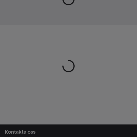
Ean
7350025010021
artikelnr:
Materialklass
TJ4140
Kontakta oss