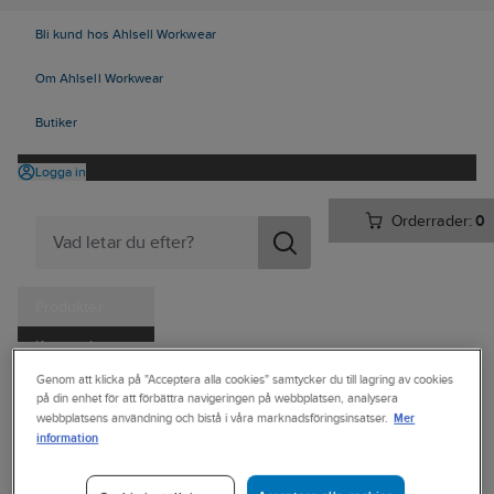
Bli kund hos Ahlsell Workwear
Om Ahlsell Workwear
Butiker
Logga in
Orderrader:
0
Produkter
Kampanjer
Ahlsell
Produkter
Personligt skydd
Skor
Sulor och tillbehör
Genom att klicka på "Acceptera alla cookies" samtycker du till lagring av cookies
Tjänster
på din enhet för att förbättra navigeringen på webbplatsen, analysera
Tillbehör till skor
Mer
webbplatsens användning och bistå i våra marknadsföringsinsatser.
Kataloger
information
FOOTLAB
Handla hos oss
Hälkil