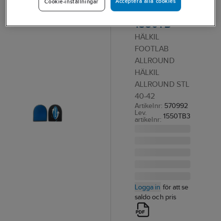
Acceptera alla cookies
Cookie-inställningar
Adapt
1550TB
HÄLKIL
FOOTLAB
ALLROUND
HÄLKIL
ALLROUND STL
40-42
Artikelnr:
570992
Lev.
1550TB3
artikelnr:
Logga in
för att se
saldo och pris