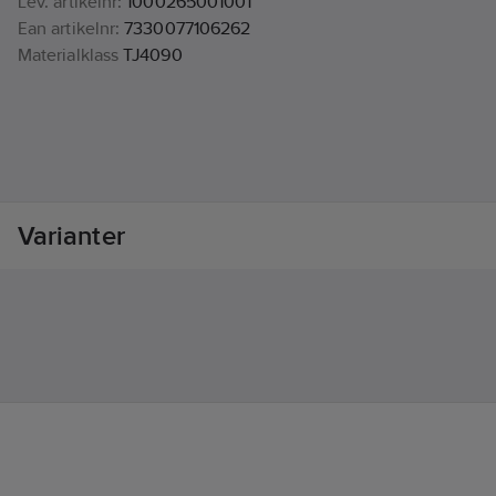
Lev. artikelnr:
1000265001001
Ean artikelnr:
7330077106262
Materialklass
TJ4090
Varianter