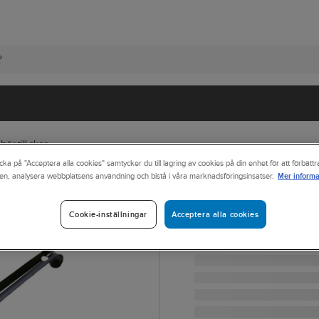
hör till skor
cka på "Acceptera alla cookies" samtycker du till lagring av cookies på din enhet för att förbätt
Mer informa
en, analysera webbplatsens användning och bistå i våra marknadsföringsinsatser.
MONITOR
Skohorn Monito
Acceptera alla cookies
Cookie-inställningar
SKOHORN MONITOR 800
Artikelnr:
744317
Lev. artikelnr:
10002650010