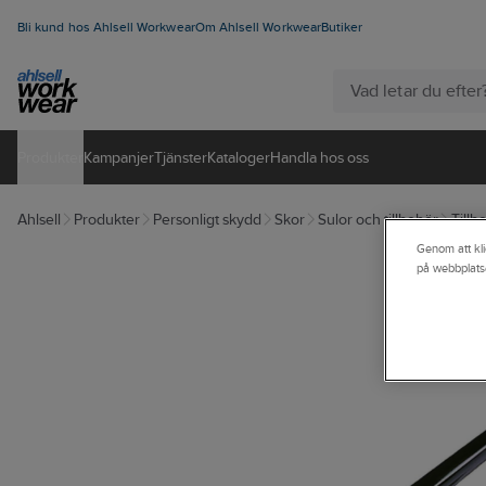
Bli kund hos Ahlsell Workwear
Om Ahlsell Workwear
Butiker
Produkter
Kampanjer
Tjänster
Kataloger
Handla hos oss
Ahlsell
Produkter
Personligt skydd
Skor
Sulor och tillbehör
Tillbe
Genom att kli
på webbplats