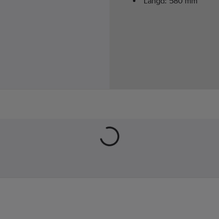
Längd:
580
mm