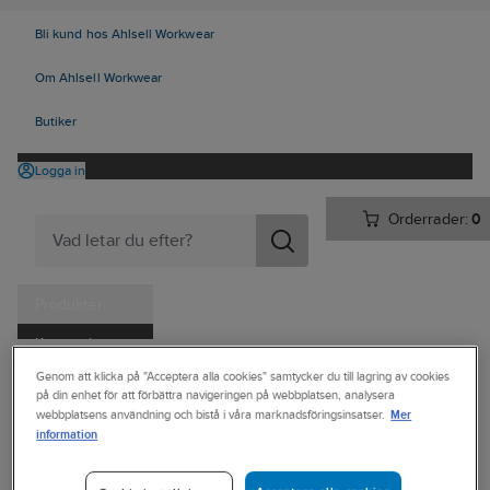
Bli kund hos Ahlsell Workwear
Om Ahlsell Workwear
Butiker
Logga in
Orderrader:
0
Produkter
Kampanjer
Ahlsell
Produkter
Personligt skydd
Skor
Sulor och tillbehör
Genom att klicka på "Acceptera alla cookies" samtycker du till lagring av cookies
Tjänster
på din enhet för att förbättra navigeringen på webbplatsen, analysera
Tillbehör till skor
Mer
webbplatsens användning och bistå i våra marknadsföringsinsatser.
Kataloger
information
SPRINGYARD
Handla hos oss
Skohorn