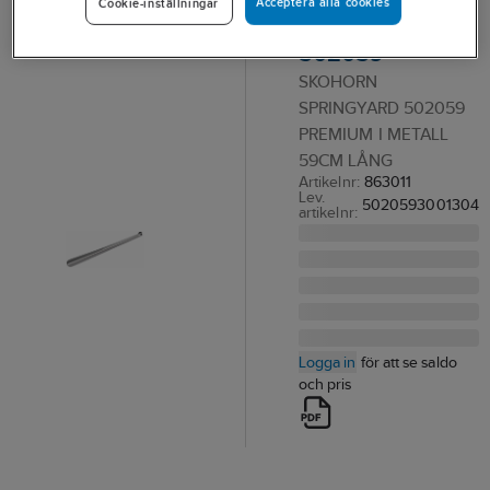
Acceptera alla cookies
Cookie-inställningar
Springyard
502059
SKOHORN
SPRINGYARD 502059
PREMIUM I METALL
59CM LÅNG
Artikelnr:
863011
Lev.
5020593001304
artikelnr:
Logga in
för att se saldo
och pris