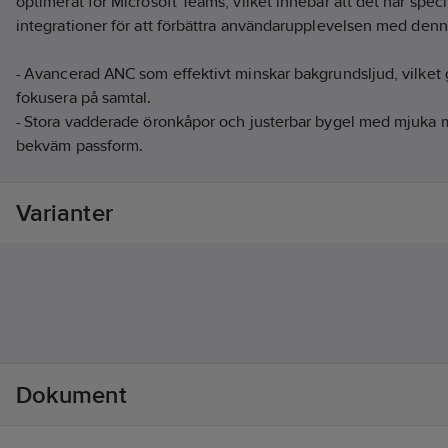
optimerat för Microsoft Teams, vilket innebär att det har spec
integrationer för att förbättra användarupplevelsen med denn
- Avancerad ANC som effektivt minskar bakgrundsljud, vilket gö
fokusera på samtal.
- Stora vadderade öronkåpor och justerbar bygel med mjuka 
bekväm passform.
- Busylightlampan på ditt headset som visar när du är upptage
- Med 40 mm högtalare levererar Evolve2 85 klart och balanse
Varianter
och musik.
- Den infällbara bommikrofonen ger kristallklar röstöverföring
upp när den inte används.
- Headsetet erbjuder upp till 37 timmars batteritid på en enda
Artikelnr:
80555041
Lev. artikelnr:
28599-999-899
Ean artikelnr:
0706487020523
Materialklass
BF0230
Dokument