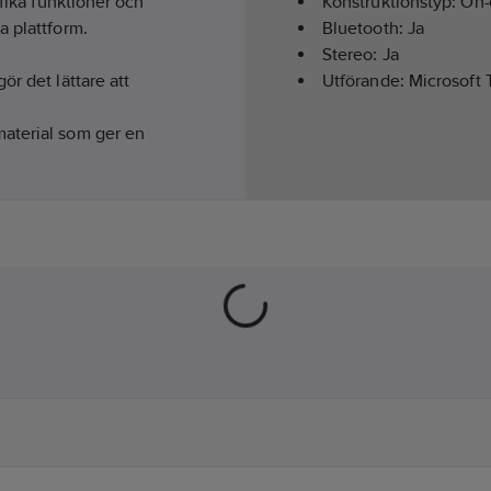
ifika funktioner och
Konstruktionstyp:
On-
a plattform.
Bluetooth:
Ja
Stereo:
Ja
r det lättare att
Utförande:
Microsoft 
material som ger en
n.
rat ljud för både samtal
 och kan enkelt fällas
 laddning.