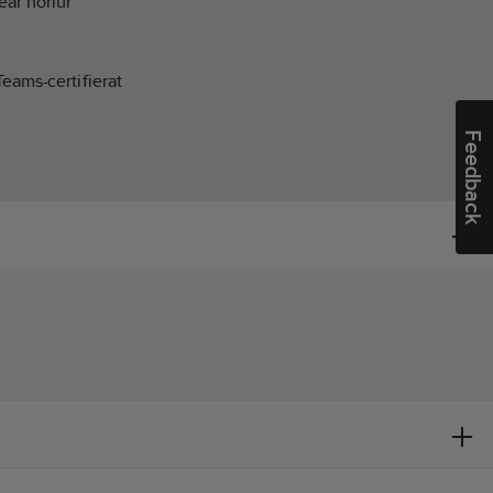
ear hörlur
Teams-certifierat
Feedback