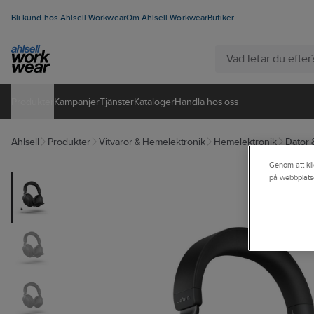
Bli kund hos Ahlsell Workwear
Om Ahlsell Workwear
Butiker
Produkter
Kampanjer
Tjänster
Kataloger
Handla hos oss
Ahlsell
Produkter
Vitvaror & Hemelektronik
Hemelektronik
Dator 
Genom att kli
på webbplats