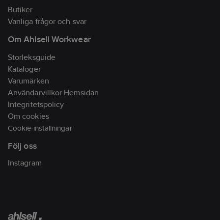
gör det möjligt att föra
Butiker
kablar genom olika
Vanliga frågor och svar
fack så elektroniska
Om Ahlsell Workwear
prylar kan laddas utan
att ta ur dem. Två
Storleksguide
fickor med dragkedja
Kataloger
för vattenflaskor.
Varumärken
Tillverkad av 100 %
Användarvillkor Hemsidan
återvunnen PET-plast,
Integritetspolicy
både i yttertyg och
Om cookies
foder.
Cookie-inställningar
Artikelnr:
78754403
Följ oss
Lev. artikelnr:
571540
Ean
Instagram
5400520303783
artikelnr:
Materialklass
BF0110