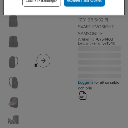
Acceptera alla cookies
Cookie-inställningar
Evosight
DATORRYGGSÄCK
17.3" 28.5/32.5L
SVART EVOSIGHT
SAMSONITE
Artikelnr:
78754403
Lev. artikelnr:
571540
Logga in
för att se saldo
och pris