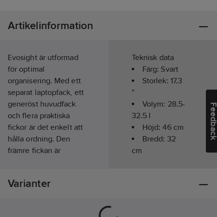
Artikelinformation
Evosight är utformad
Teknisk data
för optimal
Färg:
Svart
organisering. Med ett
Storlek:
17.3
separat laptopfack, ett
"
generöst huvudfack
Volym:
28.5-
Feedba
och flera praktiska
32.5
l
fickor är det enkelt att
Höjd:
46
cm
hålla ordning. Den
Bredd:
32
främre fickan är
cm
optimerad för
Djup:
20-24
affärsändamål vilket
cm
Varianter
gör ryggsäcken till det
Vikt:
1.2
kg
perfekta valet för
yrkespersoner på