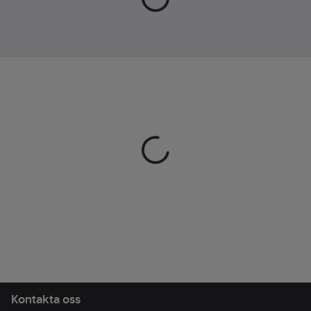
resande fot.
Komforten är ett stort
fokus för Evosight som
är utrustad med
ergonomiska
axelremmar och en
smart sleeve som
enkelt fästs på
resväskan.
Ryggsäcken har även
en innovativ USB-port,
vilket gör det möjligt
att ladda mobilen
samtidigt som
powerbanken ligger
tryggt i väskan
(powerbank ingår ej).
Kontakta oss
Easy-Pass kabelsystem