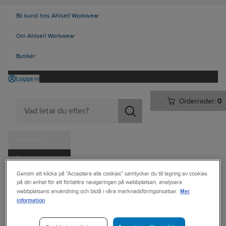
Bli kund hos Ahlsell Workwear
Om Ahlsell Workwear
Butiker
Logga in
Orderrader:
0
Produkter
Kampanjer
Ahlsell
Produkter
Vitvaror & Hemelektronik
Hemelektronik
Genom att klicka på "Acceptera alla cookies" samtycker du till lagring av cookies
Tjänster
på din enhet för att förbättra navigeringen på webbplatsen, analysera
Dator & kontor
Väskor
Mer
webbplatsens användning och bistå i våra marknadsföringsinsatser.
Kataloger
information
SAMSONITE
Handla hos oss
Datorryggsäck,