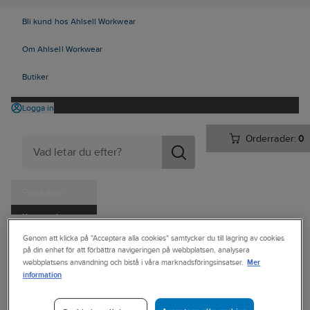
Bli kund hos Ahlsell Workwear
Om Ahlsell Workwear
Butiker
Logga in
Orderrader:
0
Produkter
Kampanjer
Ahlsell
Produkter
Vitvaror & Hemelektronik
Hemelektronik
Genom att klicka på "Acceptera alla cookies" samtycker du till lagring av cookies
Tjänster
på din enhet för att förbättra navigeringen på webbplatsen, analysera
Dator & kontor
Väskor
Mer
webbplatsens användning och bistå i våra marknadsföringsinsatser.
Kataloger
information
SAMSONITE
Handla hos oss
Datorryggsäck,