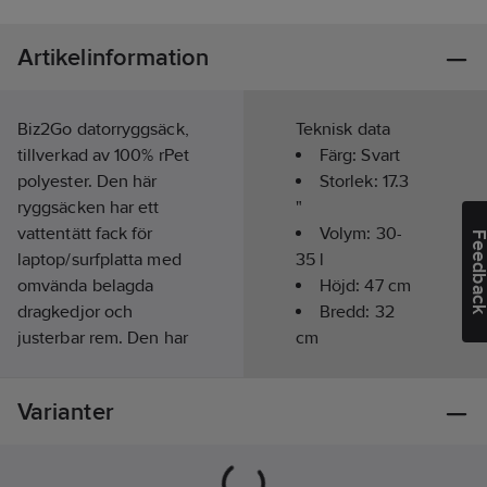
Artikelinformation
Biz2Go datorryggsäck,
Teknisk data
tillverkad av 100% rPet
Färg:
Svart
polyester. Den här
Storlek:
17.3
ryggsäcken har ett
"
vattentätt fack för
Volym:
30-
Feedba
laptop/surfplatta med
35
l
omvända belagda
Höjd:
47
cm
dragkedjor och
Bredd:
32
justerbar rem. Den har
cm
också ett
Djup:
19-
upphängningssystem
23.5
cm
Varianter
på axelremmarna,
Vikt:
1.3
kg
sidofickor för
Information:
vattenflaskor och ett
Tillverkad med