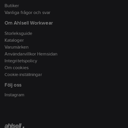
Ean
Butiker
5400520148995
artikelnr:
Vanliga frågor och svar
Materialklass
BF0110
Om Ahlsell Workwear
Storleksguide
Kataloger
Varumärken
Användarvillkor Hemsidan
Integritetspolicy
Om cookies
Cookie-inställningar
Följ oss
Instagram