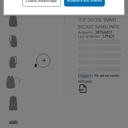
Acceptera alla cookies
Cookie-inställningar
Biz2Go
DATORRYGGSÄCK
17,3" 30/35L SVART
BIZ2GO SAMSONITE
Artikelnr:
78754417
Lev. artikelnr:
571421
Logga in
för att se saldo
och pris