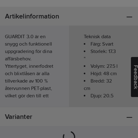
Artikelinformation
GUARDIT 3.0 är en
Teknisk data
snygg och funktionell
Färg:
Svart
uppgradering för dina
Storlek:
17.3
affärsbehov.
"
Yttertyget, innerfodret
Volym:
27.5
l
Feedba
och blixtlåsen är alla
Höjd:
48
cm
tillverkade av 100 %
Bredd:
32
återvunnen PET-plast,
cm
vilket gör den till ett
Djup:
20.5
miljövänligt val. Med
cm
optimerad volym och
Varianter
ökad organisering
säkerställer denna
väska att du har gott