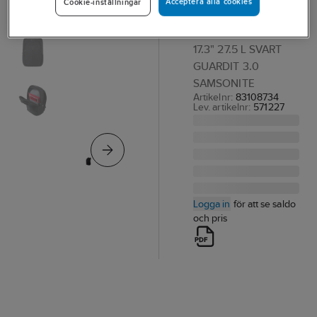
Acceptera alla cookies
Cookie-inställningar
Guardit 3.0
DATORRYGGSÄCK
17.3" 27.5 L SVART
GUARDIT 3.0
SAMSONITE
Artikelnr:
83108734
Lev. artikelnr:
571227
Logga in
för att se saldo
och pris