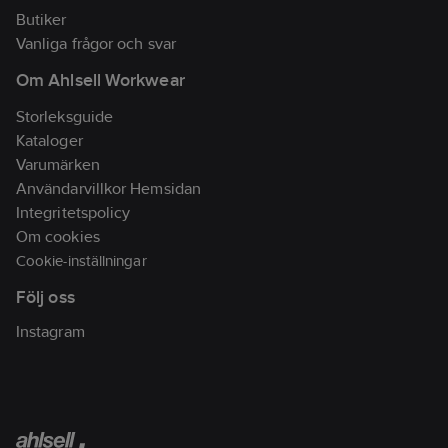
Den moderniserade
Butiker
designen inkluderar
Vanliga frågor och svar
färgdetaljer som ger
Om Ahlsell Workwear
en touch av stil till de
tidlösa funktionerna.
Storleksguide
Artikelnr:
83108734
Kataloger
Lev. artikelnr:
571227
Varumärken
Ean
Användarvillkor Hemsidan
5400520328427
artikelnr:
Integritetspolicy
Materialklass
BF0110
Om cookies
Cookie-inställningar
Följ oss
Instagram