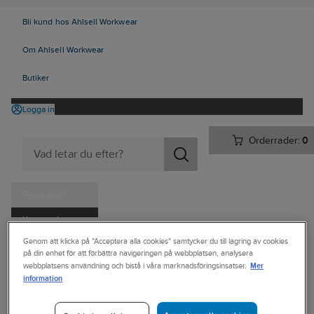
Bli kund hos Ahlsell Workwear
Om Ahlsell Workwear
Butiker
Logga in
Orderrader:
0
Produkter
Kampanjer
Ahlsell
Produkter
Vitvaror & Hemelektronik
Hemelektronik
Genom att klicka på "Acceptera alla cookies" samtycker du till lagring av cookies
Tjänster
på din enhet för att förbättra navigeringen på webbplatsen, analysera
Dator & kontor
Väskor
Mer
webbplatsens användning och bistå i våra marknadsföringsinsatser.
Kataloger
information
SAMSONITE
Handla hos oss
Datorryggsäck,