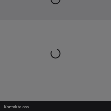
om utrymme för alla
dina väsentligheter.
De ergonomiska
axelremmarna och
ryggpanelen i 3D-nät
ger extra komfort,
medan de separata
facken för bärbar dator
och surfplatta håller
dina enheter säkra.
Det rymliga
huvudfacket, den
lättåtkomliga
framfickan och
sidofickorna för
vattenflaskor erbjuder
praktiska
Kontakta oss
förvaringslösningar.