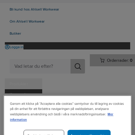
Bli kund hos Ahlsell Workwear
Om Ahlsell Workwear
Butiker
Logga in
Orderrader:
0
Produkter
Kampanjer
Ahlsell
Produkter
Vitvaror & Hemelektronik
Hemelektronik
Genom att klicka på "Acceptera alla cookies" samtycker du till lagring av cookies
Tjänster
på din enhet för att förbättra navigeringen på webbplatsen, analysera
Dator & kontor
Väskor
Mer
webbplatsens användning och bistå i våra marknadsföringsinsatser.
Kataloger
information
GEAR
Handla hos oss
Datorväska,