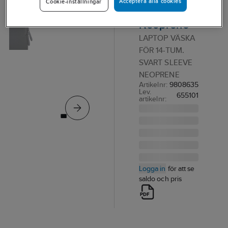
Acceptera alla cookies
Cookie-inställningar
Sleeve
Neoprene
LAPTOP VÄSKA
FÖR 14-TUM.
SVART SLEEVE
NEOPRENE
Artikelnr:
9808635
Lev.
655101
artikelnr:
Logga in
för att se
saldo och pris