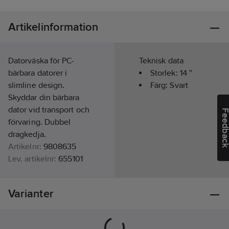
Artikelinformation
Datorväska för PC-
Teknisk data
bärbara datorer i
Storlek:
14
"
slimline design.
Färg:
Svart
Skyddar din bärbara
dator vid transport och
Feedba
förvaring. Dubbel
dragkedja.
Artikelnr:
9808635
Lev. artikelnr:
655101
Ean
7319926551019
artikelnr:
Varianter
Materialklass
BF0110