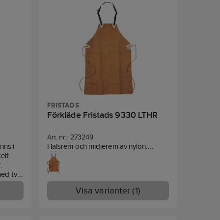
FRISTADS
Förkläde Fristads 9330 LTHR
Art. nr.:
273249
nns i
Halsrem och midjerem av nylon.
kelt
Material:
Mjukt spaltskinn.
.
med två
ängd ca
Visa varianter (1)
ar.
:
65%
m2.