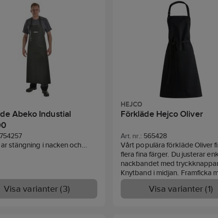
HEJCO
äde Abeko Industial
Förkläde Hejco Oliver
00
754257
Art. nr.:
565428
ar stängning i nacken och
Vårt populära förkläde Oliver fi
re i midjan. Förstärkning på
flera fina färger. Du justerar en
an. Färg: Olivgrön (0202), vit
nackbandet med tryckknappar
 royalblå (0303). Också lämplig
Knytband i midjan. Framficka 
riculture, fishing och work.
avdelningar. Bredd ca 70 cm, l
Visa varianter (3)
Visa varianter (1)
al:
Yttermaterial: 300 g/m2,
89 cm. Nackband. Tryckknapp
C, 30% Polyurethane.
knytband. Framfickor.
Material
terial: 100% Polyester.
polyester, 35% bomull, 210 gr/