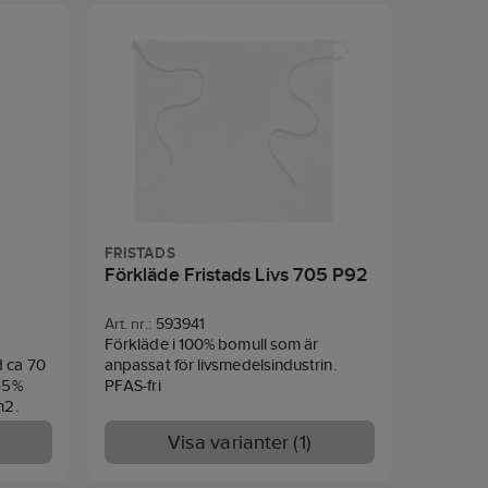
g fram:
komfort och ett bra skydd. Ponchon
den,
kan klippas till önskad längd.
ans med
Material:
801: Barricader TC, 545
pen och
g/m². 882: Cantex 2.0, 350 g/m², LOI:
11
32,3%.
Standard:
 30%
EN ISO 11612 Accessory, EN ISO 11611
Accessory
skydd
 11611
FRISTADS
Förkläde Fristads Livs 705 P92
Art. nr.:
593941
Förkläde i 100% bomull som är
d ca 70
anpassat för livsmedelsindustrin.
65%
PFAS-fri
m2.
Visa varianter (1)