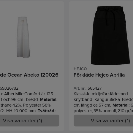
midjan. Längd från halsringnin
74 cm. *För att uppnå standar
ska tillbehöret bäras tillsamm
plagg som skyddar hela krop
är certifierade enligt EN ISO 116
och/eller EN ISO 11612.
192: Graphite Light - 70% kol /
aramid, 245 g/m²
Inherent flamskyddat tyg för 
vid svetsarbete. PFAS-fri.
EN ISO 11612 A1 B1 C1 F1, EN ISO
HEJCO
CL.1 A1.
äde Ocean Abeko 120026
Förkläde Hejco Aprilia
69326782
Art. nr.:
565427
e Albertville Comfort är 125
Klassiskt midjeförkläde med
t och 96 cm i bredd.
Material:
knytband. Känguruficka. Bred
ethane 42%. Polyester 58%.
cm, längd ca 57 cm.
Material:
2. HH: 10.000 mm.
Tvättråd:
polyester, 35% bomull, 210 gr/
tandard:
EN 14605, EN 13034,
Visa varianter (1)
Visa varianter (1)
, EN 343.