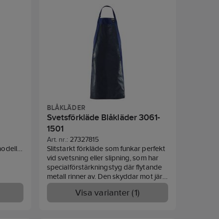
el. Tål
ax
atur
ng
similar.
BLÅKLÄDER
Svetsförkläde Blåkläder 3061-
1501
Art. nr.:
27327815
odell i
Slitstarkt förkläde som funkar perfekt
 100 cm.
vid svetsning eller slipning, som har
PVC 88%
specialförstärkningstyg där flytande
metall rinner av. Den skyddar mot järn,
zink och aluminium och tål
Visa varianter (1)
industritvätt. Certifierad enligt EN ISO
11611, EN ISO 11612.