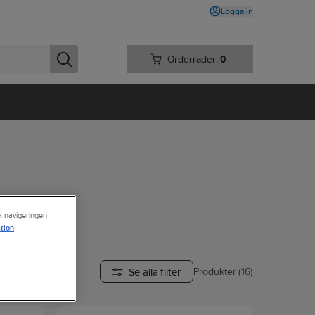
Logga in
Orderrader:
0
ra navigeringen
tion
Se alla filter
Produkter (16)