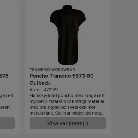
TRANEMO WORKWEAR
5576
Poncho Tranemo 5573-80
Outback
Art. nr.:
472129
e i ett
Flamskyddad poncho med krage i ett
d
mycket slitstarkt och kraftigt material
beten.
med bra skydd vid svets och mot
metallstänk. Ställbar midjevidd med
tryckknappar, justerbar rygg i ett
Visa varianter (1)
 halsen
mjukt tyg som kan fästas upp för att
tränger
få extra ventilation. Hög krage som
 i
tillsammans med halsskydd 5999 ger