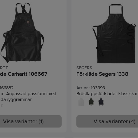
täthet: 8.000 mm.
Tvättråd:
Kan maskintvättas i
rd:
EN 343 3-1.
maxtemperatur 85 °C,
normalprogram. Tål ej blekmed
torktumling, låg temperatur, m
60°C. Kan strykas i maxtemper
150°C. May be dry cleaned usi
perchlor, mineral turpentine or 
RTT
SEGERS
äde Carhartt 106667
Förkläde Segers 1338
166882
Art. nr.:
103393
rm: Anpassad passform med
Bröstlappsförkläde i klassisk m
gda ryggremmar
plast med fast nackband. 75 x
l:
Inga fickor. Tvättbar i 60°C. 
Polyester 12% - 375g/m²
yd² (407 gsm)
Visa varianter (1)
Visa varianter (4)
omull
uck
oner: