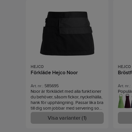
Haklapp
säker 
Fyra st
Flera v
Haklap
dragke
Tredub
Förkläd
Detalj:
HEJCO
HEJCO
Förkläde Hejco Noor
Bröstf
Art. nr.:
585695
Art. nr.:
Noor är förklädet med alla funktioner
Populä
du behöver, såsom fickor, nyckelhälla,
justeras enkelt 
hank för upphängning. Passar lika bra
Knytban
till dig som jobbar med servering som
avdelni
till dig som jobbar som make up
89 cm.
Visa varianter (1)
artisten. Clip i sidorna för att hänga
polyest
förklädet i byxhällor eller fästa på det
medföljande reglerbara bandet.