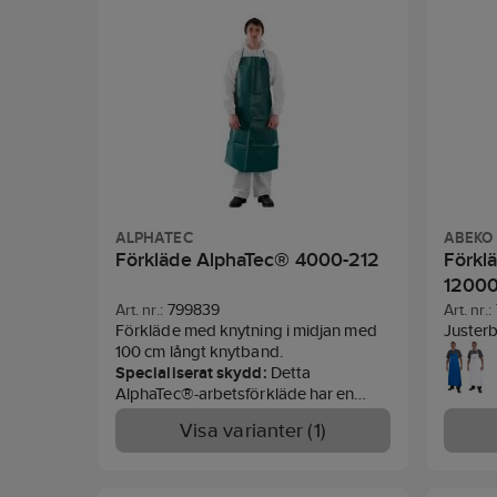
ALPHATEC
ABEKO
Förkläde AlphaTec® 4000-212
Förkl
1200
Art. nr.:
799839
Art. nr.:
Förkläde med knytning i midjan med
Justerb
100 cm långt knytband.
dragsnö
Specialiserat skydd:
Detta
framsid
AlphaTec®-arbetsförkläde har en
(0401),
skyddsbarriär i flera lager och har
för: Ag
Visa varianter (1)
testats mot över 200 organiska och
Materi
oorganiska kemikalier.
70% PV
Förbättrad hållbarhet:
Det här
Innerma