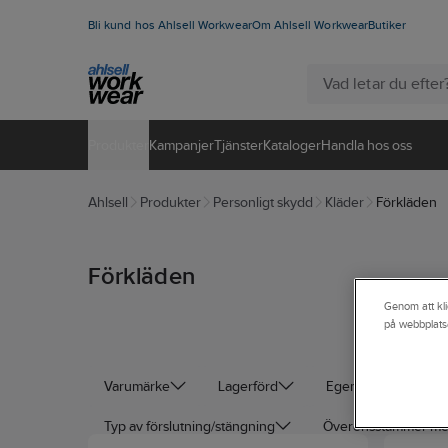
Bli kund hos Ahlsell Workwear
Om Ahlsell Workwear
Butiker
Produkter
Kampanjer
Tjänster
Kataloger
Handla hos oss
Ahlsell
Produkter
Personligt skydd
Kläder
Förkläden
Förkläden
Genom att kli
på webbplats
Varumärke
Lagerförd
Egenskap
St
Typ av förslutning/stängning
Överensstämmer m