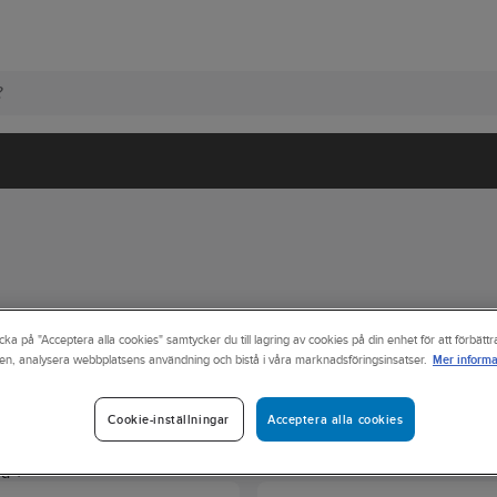
cka på "Acceptera alla cookies" samtycker du till lagring av cookies på din enhet för att förbätt
Mer informa
en, analysera webbplatsens användning och bistå i våra marknadsföringsinsatser.
Acceptera alla cookies
Cookie-inställningar
orlek
Färg
Längd
Kön
Bredd
ed