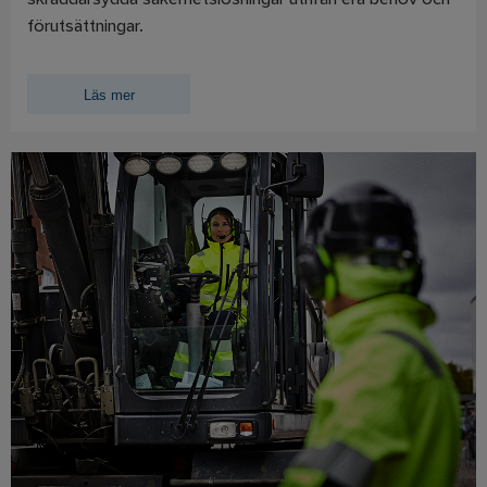
skräddarsydda säkerhetslösningar utifrån era behov och
förutsättningar.
Läs mer