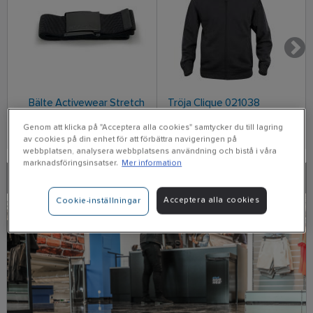
Bälte Activewear Stretch
Tröja Clique 021038
T
Basic
1
Genom att klicka på "Acceptera alla cookies" samtycker du till lagring
av cookies på din enhet för att förbättra navigeringen på
webbplatsen, analysera webbplatsens användning och bistå i våra
marknadsföringsinsatser.
Mer information
Välj butik
Acceptera alla cookies
Cookie-inställningar