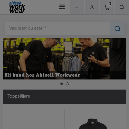
0
Vad letar du efter?
Bli kund hos Ahlsell Workwear
Toppsäljare