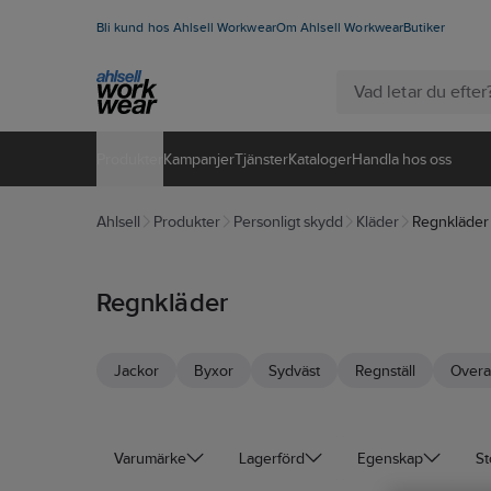
Bli kund hos Ahlsell Workwear
Om Ahlsell Workwear
Butiker
Produkter
Kampanjer
Tjänster
Kataloger
Handla hos oss
Ahlsell
Produkter
Personligt skydd
Kläder
Regnkläder
Regnkläder
Jackor
Byxor
Sydväst
Regnställ
Overa
Varumärke
Lagerförd
Egenskap
St