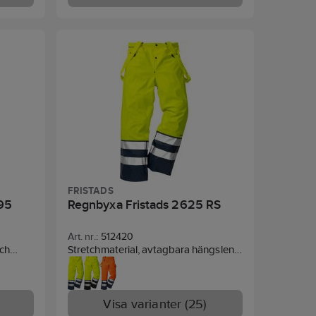
l:
ndard:
FRISTADS
95
Regnbyxa Fristads 2625 RS
Art. nr.:
512420
och
Stretchmaterial, avtagbara hängslen,
erbar
resår i midjan bak, öppning för löst
sömmar.
hängande spikfickor, knäppning fram
etch,
för lättare påtagning. Tumstocksficka,
, EN
reglerbart benslut.
Visa varianter (25)
Material:
PU-