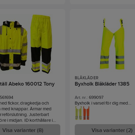
BLÅKLÄDER
täll Abeko 160012 Tony
Byxholk Blåkläder 1385
561694
Art. nr.:
699097
ed fickor, dragkedja och
Byxholk i varsel för dig med
lå med knappar. Ärmar med
arbetsuppgifter som kräver ett 
reförslutning. Justerbart
och smidigt regnplagg. Den är 
re i midjan. ID korthållare i
och vattentät och har svetsad
 justerbar och huva. Byxor med
sömmar samt är försedd med 
Visa varianter (8)
Visa varianter (2)
 i midjan och justerbar
karbinhake i plast, som kan fäs