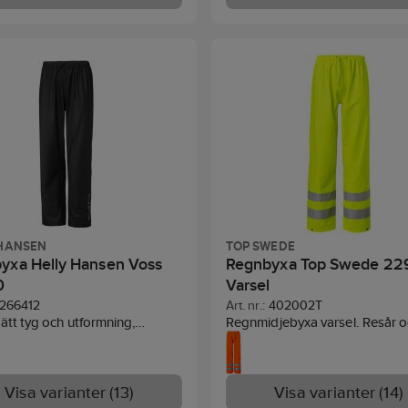
343. 10000 mm vattenpelare.
och reglerbart ärmslut.
Materia
Polyuretanbelagd stretch.
Sta
EN ISO 20471 klass 3, EN 343.
 HANSEN
TOP SWEDE
yxa Helly Hansen Voss
Regnbyxa Top Swede 22
0
Varsel
266412
Art. nr.:
402002T
ätt tyg och utformning,
Regnmidjebyxa varsel. Resår 
taljer, resår i midja, justering
reglerbar snodd i midjan. Regl
ckknappar nedtill. Vattentät
knäppning vid fot. Svetsade 
mm.
Material:
100% polyester,
Material:
Polyuretanbelagd str
m², PU-belagd.
Visa varianter (13)
Standard:
EN
190 g.
Standard:
Visa varianter (14)
EN ISO 20471