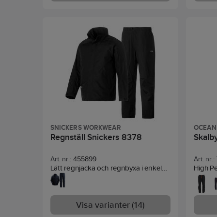
343 kla
SNICKERS WORKWEAR
OCEAN
Regnställ Snickers 8378
Skalb
Art. nr.:
455899
Art. nr.:
Lätt regnjacka och regnbyxa i enkel
High P
dra-på-design, tejpade sömmar för
idealis
vattentätt skydd, justerbar huva för
rörelse
tillförlitligt skydd och en perfekt
återvu
Visa varianter (14)
passform. Meshfoder, justerbar midja,
(10.000
kardborrband vid ärmslut och
vattent