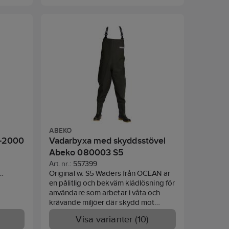
, huva
längd
.
PU-
m².
ABEKO
5-2000
Vadarbyxa med skyddsstövel
Abeko 080003 S5
Art. nr.:
557399
Original w. S5 Waders från OCEAN är
en pålitlig och bekväm klädlösning för
ko.
användare som arbetar i våta och
ade
krävande miljöer där skydd mot
vatten och smuts behövs.
Visa varianter (10)
par.
Kombinationen av waders och