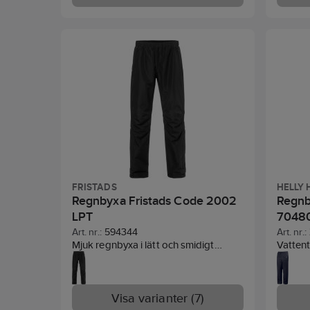
vid båda bensluten.
Material:
3, EN 
170g/m2 PU belagd Polyester, 60%
Polyester, 40% PU. Vattentäthet:
5000 mm.
FRISTADS
HELLY
Regnbyxa Fristads Code 2002
Regnb
LPT
7048
Art. nr.:
594344
Art. nr.:
Mjuk regnbyxa i lätt och smidigt
Vattent
material med andasfunktion. Resår i
reflexde
midjan.
Material:
100% polyester.
med try
PFAS-fri
8000 
Visa varianter (7)
170 g/