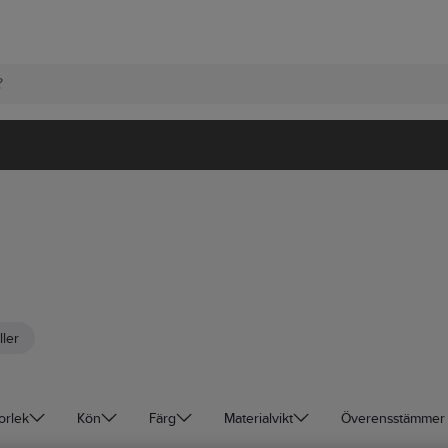
ller
orlek
Kön
Färg
Materialvikt
Överensstämmer