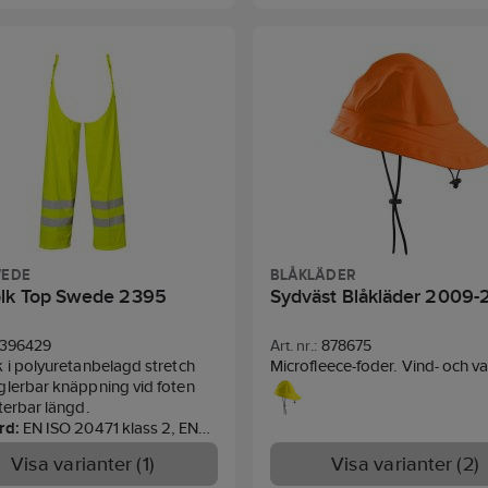
Standard:
EN 343.
WEDE
BLÅKLÄDER
lk Top Swede 2395
Sydväst Blåkläder 2009
396429
Art. nr.:
878675
 i polyuretanbelagd stretch
Microfleece-foder. Vind- och va
glerbar knäppning vid foten
med svetsade sömmar. Extra s
terbar längd.
nacke med dragsko och juster
rd:
EN ISO 20471 klass 2, EN
snodd under hakan.
Visa varianter (1)
Visa varianter (2)