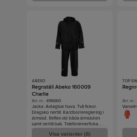
Reglerbart ärmslut.
Material:
PU-
benöp
belagd 100% polyester jersey, stretch,
kardbor
170 g/m².
Standard:
EN ISO 20471
g/m2 P
klass 2 för XXS och klass 3 för XS-3XL,
Polyest
EN 343 klass 3/2. PFAS-fri
Standa
ABEKO
TOP S
Regnställ Abeko 160009
Regnr
Charlie
Art. nr.:
496660
Art. nr.:
Jacka: Avtagbar huva. Två fickor.
Varselr
Dragsko nertill. Kardborrereglering i
stretch
ärmslut. Reflex vid båda ärmsluten
tryckk
samt nertill bak. Telefoninnerficka.
Svetsa
Midjebyxa: Resår i midjan.
ärmslu
Visa varianter (8)
Kardborrereglering i benslut. Reflex
stretch