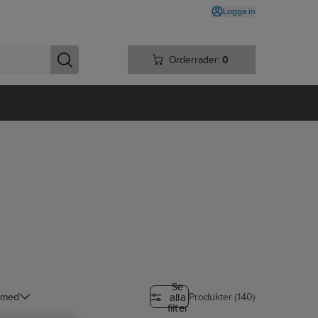
Logga in
Orderrader:
0
Se
alla
 med
Produkter (140)
filter