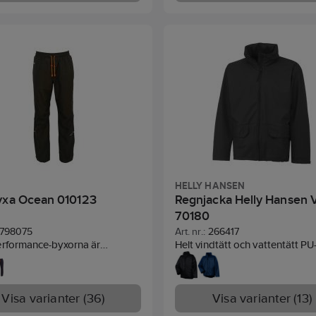
ss 3,1.
343.
HELLY HANSEN
yxa Ocean 010123
Regnjacka Helly Hansen 
70180
798075
Art. nr.:
266417
erformance-byxorna är
Helt vindtätt och vattentätt PU
ka för utomhusaktivitet och
material med Helox+-teknik so
 och är tillverkade av 70%
fullständigt skydd mot vädret.
nnen polyester. Jackan andas
Stretchmaterialet PU Helox+ me
Visa varianter (36)
Visa varianter (13)
 g/ m2*24 timmar) och är
vikt tillför extra komfort när ja
ät (10.000 mm). Framsida och
används i flera timmar. Två fra