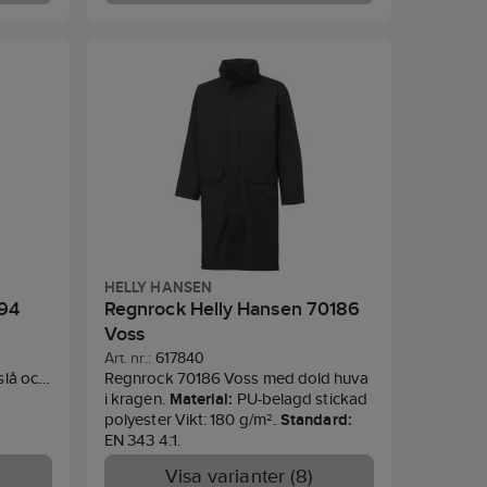
EN 343,
Klass 3EN 343, Klass 3,1.
gt
O
med
.
HELLY HANSEN
94
Regnrock Helly Hansen 70186
Voss
Art. nr.:
617840
slå och
Regnrock 70186 Voss med dold huva
ka.
i kragen.
Material:
PU-belagd stickad
 Två
polyester Vikt: 180 g/m².
Standard:
a med
EN 343 4:1.
ilation
Visa varianter (8)
kant