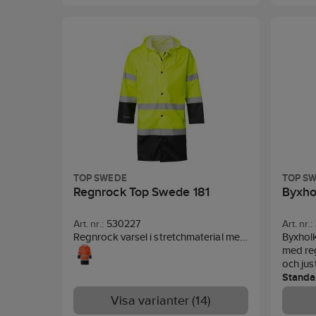
TOP SWEDE
TOP S
Regnrock Top Swede 181
Byxho
Art. nr.:
530227
Art. nr.:
Regnrock varsel i stretchmaterial med
Byxholk
svetsade sömmar. Dragkedja med slå
med re
och tryckknappar. Huva med snodd,
och jus
reglerbart ärmslut. Längd 100 cm för
Standa
extra skydd.
Material:
100% PU-belagt
343
Visa varianter (14)
polyester.
Standard:
EN ISO 20471