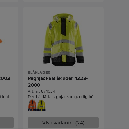
BLÅKLÄDER
-2003
Regnjacka Blåkläder 4323-
2000
Art. nr.:
874034
ttentät
Den här lätta regnjackan ger dig hög
kydd i
visibilitet på arbetsplatsen när blött
bar
väder och dålig sikt kan göra
arbetsförhållandena besvärliga.
Materialet är starkt och tåligt trots sin
Visa varianter (24)
lätthet samt vind- och vattentätt med