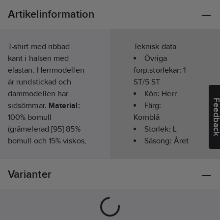
Artikelinformation
T-shirt med ribbad
Teknisk data
kant i halsen med
Övriga
elastan. Herrmodellen
förp.storlekar:
1
är rundstickad och
ST/5 ST
dammodellen har
Kön:
Herr
Feedba
sidsömmar.
Material:
Färg:
100% bomull
Kornblå
(gråmelerad [95] 85%
Storlek:
L
bomull och 15% viskos,
Säsong:
Året
ash [92] 99% bomull
runt
och 1% viskos
Kortärmad:
Varianter
antracitmelerad [955]
Ja
60% bomull och 40
Kragtyp:
%polyester.)
Tvättråd:
Rund
Normal maskintvätt