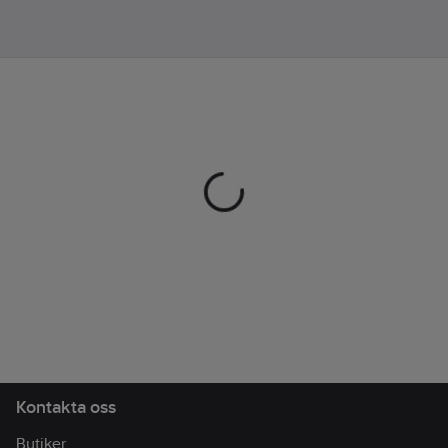
vid 60 grader.
Artikelnr:
39576870
Lev.
029030-55-6
artikelnr:
Ean
7332413348060
artikelnr:
Materialklass
TP7500
Kontakta oss
Butiker