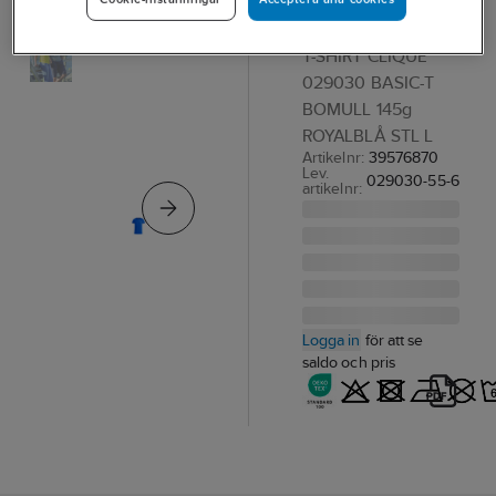
Basic-T
T-SHIRT CLIQUE
029030 BASIC-T
BOMULL 145g
ROYALBLÅ STL L
Artikelnr:
39576870
Lev.
029030-55-6
artikelnr:
Logga in
för att se
saldo och pris