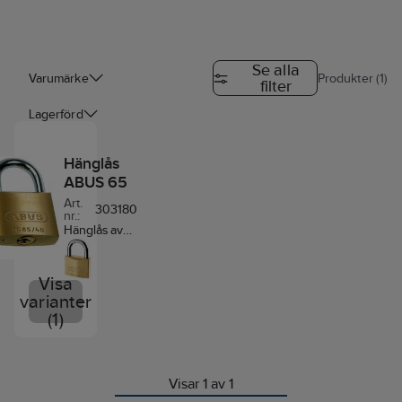
Se alla
Varumärke
Produkter (1)
filter
Lagerförd
Hänglås
ABUS 65
Art.
303180
nr.:
Hänglås av
mässing med
bygel av
härdat stål.
Visa
Storlek 30-
varianter
50 mm med
(1)
dubbelreglad
bygel. LL =
Likalåsning.
HB = Hög
Visar 1 av 1
bygel. ABUS