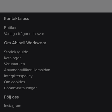
finns även
som 2- och 3-
pack med
lika låsning. 2
Kontakta oss
nycklar
medföljer.
Butiker
Vanliga frågor och svar
Om Ahlsell Workwear
Storleksguide
Kataloger
Varumärken
Användarvillkor Hemsidan
Integritetspolicy
Om cookies
Cookie-inställningar
Följ oss
Instagram