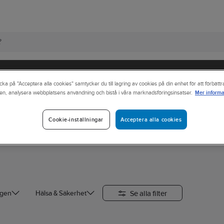
cka på "Acceptera alla cookies" samtycker du till lagring av cookies på din enhet för att förbätt
Mer informa
en, analysera webbplatsens användning och bistå i våra marknadsföringsinsatser.
yltar
Påbudsskyltar
Acceptera alla cookies
Cookie-inställningar
Se alla filter
ngen
Hälsa & Säkerhet