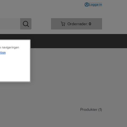
Logga in
Orderrader:
0
ra navigeringen
tion
Produkter (1)