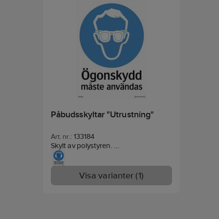
Påbudsskyltar "Utrustning"
Art. nr.:
133184
Skylt av polystyren.
Artikel 603651 lev utan siffror och bör
graveras.
Visa varianter (1)