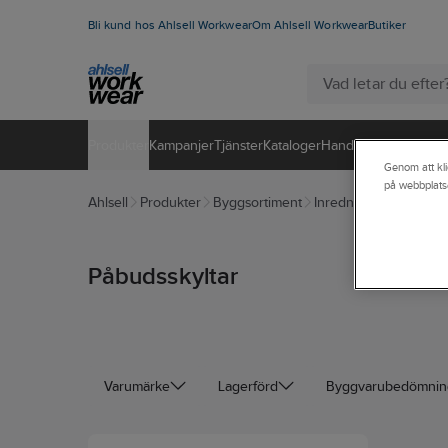
Bli kund hos Ahlsell Workwear
Om Ahlsell Workwear
Butiker
Produkter
Kampanjer
Tjänster
Kataloger
Handla hos oss
Genom att kli
på webbplats
Ahlsell
Produkter
Byggsortiment
Inredningsbeslag
Sk
Påbudsskyltar
Varumärke
Lagerförd
Byggvarubedömni