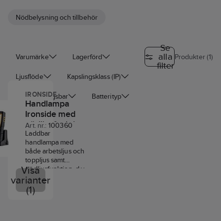
Nödbelysning och tillbehör
Se
alla
Varumärke
Lagerförd
Produkter (1)
filter
Ljusflöde
Kapslingsklass (IP)
IRONSIDE
Uppladdningsbar
Batterityp
Handlampa
Ironside med
Batterityp
nödljusfunktion
Art. nr.:
100360
Laddbar
handlampa med
både arbetsljus och
toppljus samt
Visa
nödljusfunktion, d v
s lampan tänds med
varianter
automatik om
(1)
strömmen går.
Lamphuvud
ställbart