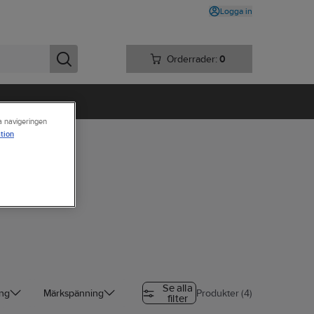
Logga in
Orderrader:
0
ra navigeringen
tion
Se alla
ing
Märkspänning
Produkter (4)
filter