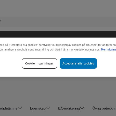
cka på "Acceptera alla cookies" samtycker du till lagring av cookies på din enhet för att förbätt
Mer informa
en, analysera webbplatsens användning och bistå i våra marknadsföringsinsatser.
Acceptera alla cookies
Cookie-inställningar
andidatämne
Egenskap
IEC-indikering
Övrig beteckn