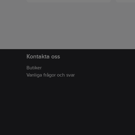
apparater så som kameror,
och leksakerna. 
rakapparater och spelhandkontroller.
batteri
•handda
leksake
•minirä
•garag
termom
•hälsa 
Kontakta oss
Butiker
Vanliga frågor och svar