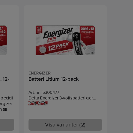
ENERGIZER
, 12-
Batteri Litium 12-pack
Art. nr.:
5300477
peciell
Detta Energizer 3-voltsbatteri ger
ergizer
långvarig och pålitlig ström för dina
 till
specialbatteridrivna föremål. Från
puls- eller glukosmonitorer till
dlösa
fjärrkontroller, nyckelringar, klockor,
Visa varianter (2)
r eller
leksaker och spel - och ännu fler
 du
specialiserade enheter.