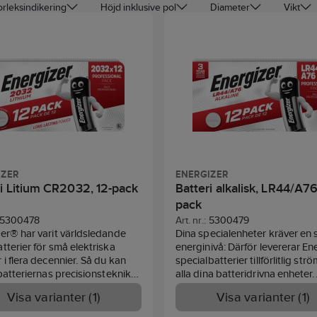
orleksindikering
Höjd inklusive pol
Diameter
Vikt
IZER
ENERGIZER
ri Litium CR2032, 12-pack
Batteri alkalisk, LR44/A76
pack
5300478
Art. nr.:
5300479
er® har varit världsledande
Dina specialenheter kräver en s
tterier för små elektriska
energinivå: Därför levererar En
 i flera decennier. Så du kan
specialbatterier tillförlitlig ström
 batteriernas precisionsteknik
alla dina batteridrivna enheter.
 de kan driva alla dina små
Oavsett om det gäller dina trå
Visa varianter (1)
Visa varianter (1)
niska enheter, från
headset, spelkontroller, kamero
ätare till de senaste spelen
medicintekniska produkter, är