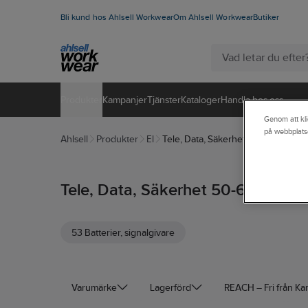
Bli kund hos Ahlsell Workwear
Om Ahlsell Workwear
Butiker
Produkter
Kampanjer
Tjänster
Kataloger
Handla hos oss
Genom att kli
på webbplats
Ahlsell
Produkter
El
Tele, Data, Säkerhet 50-63
Tele, Data, Säkerhet 50-63
53 Batterier, signalgivare
Varumärke
Lagerförd
REACH – Fri från K