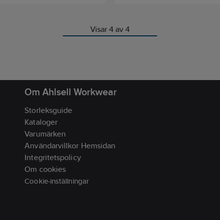
Energizer® elektriska
säker på att du gör rätt val me
er är perfekta för: •böcker •spel
Energizer Miniature Alkaline Ba
torer •elektriska spel och
Visar 4 av 4
r •datorer •personlig hygien
knare •nyckellös entré
eöppnare •digitala
etrar •blodtrycksmätare
i hemmet
Om Ahlsell Workwear
Storleksguide
Kataloger
Varumärken
Användarvillkor Hemsidan
Integritetspolicy
Om cookies
Cookie-inställningar