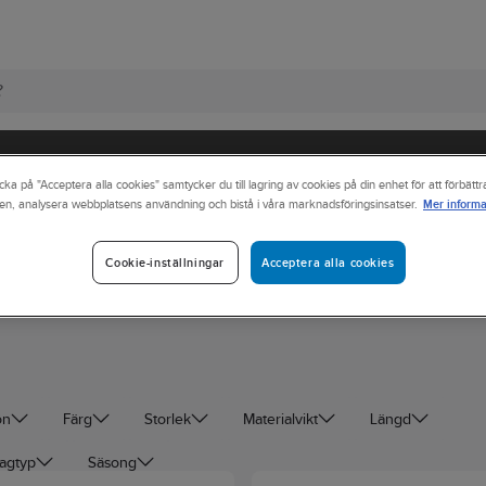
cka på "Acceptera alla cookies" samtycker du till lagring av cookies på din enhet för att förbätt
Mer informa
en, analysera webbplatsens användning och bistå i våra marknadsföringsinsatser.
olar/Klänningar
Acceptera alla cookies
Cookie-inställningar
ön
Färg
Storlek
Materialvikt
Längd
agtyp
Säsong