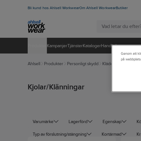
Bli kund hos Ahlsell Workwear
Om Ahlsell Workwear
Butiker
Produkter
Kampanjer
Tjänster
Kataloger
Handla hos oss
Genom att kli
på webbplats
Ahlsell
Produkter
Personligt skydd
Kläder
Dressat
Kj
Kjolar/Klänningar
Varumärke
Lagerförd
Egenskap
K
Typ av förslutning/stängning
Kortärmad
Kr