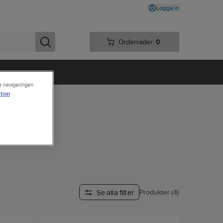
Logga in
Orderrader:
0
ra navigeringen
tion
Se alla filter
Produkter (4)