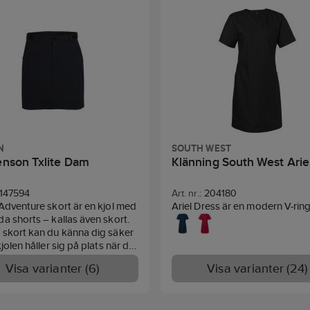
N
SOUTH WEST
Tenson Txlite Dam
Klänning South West Ari
147594
Art. nr.:
204180
Adventure skort är en kjol med
Ariel Dress är en modern V-rin
a shorts – kallas även skort.
klänning med prinsesskärning 
 skort kan du känna dig säker
insvängd midja som ger en fe 
kjolen håller sig på plats när du
passform. Utrustad med rymli
 eller när det blåser ute.
framfickor, varav en med mobil
Visa varianter (6)
Visa varianter (24)
ad i ett slitstarkt och
och nyckelring, bröstficka sam
orkande funktionsmaterial
sidopaneler med extra fickor oc
olyamid och 10% elastan) som
för ökad rörelsefrihet i vårdarb