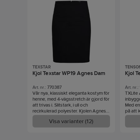
TEXSTAR
TENSO
Kjol Texstar WP19 Agnes Dam
Kjol 
Art. nr.:
770387
Art. nr.:
Vår nya, klassiskt eleganta kostym för
TXLite 
henne, med 4-vägsstretch är gjord för
inbyggd
att trivas i. Slitstark, i ull och
Med en
recirkulerad polyester. Kjolen Agnes
på att 
är en välskuren pennkjol i smidig 4-
är aktiv
Visa varianter (12)
vägsstretch som ger rörelsefrihet och
Tillverk
extra komfort. Lagom längd, 58 cm –
snabbt
en kjol man gärna använder på jobbet
(90% p