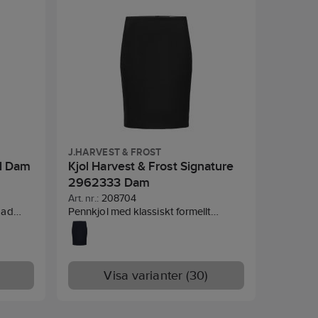
J.HARVEST & FROST
el Dam
Kjol Harvest & Frost Signature
2962333 Dam
Art. nr.:
208704
gad
Pennkjol med klassiskt formellt
och lätt
utseende, gjord i ett modernt
minin
stretchtyg i Preferred Material.
ga
Materialblandningen motverkar
ficka
skrynklor och ger dig en komfortabel
Visa varianter (30)
t
rörelsefrihet med 360 grader stretch.
h slits
Matcha med skjorta eller blus. Liten i
etet.
storlek - välj en storlek större än din