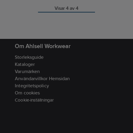
chigt och flexibelt: Perfekt för
Ariel Dress är en modern och
ardagliga utomhusäventyr med
funktionell klänning framtagen 
Visar 4 av 4
och vänner. Det skrynkelfria
som arbetar inom hälsa, vård 
r det till ett perfekt plagg för
omsorg och vill kombinera kom
90% Recycled Polyamide, 10%
rörelsefrihet och en stilren,
e.
professionell look. Den har en 
ssisk V-ringning och är skuren
prinsessömmar både fram och
Om Ahlsell Workwear
vilket tillsammans med en lätt i
nsvängd midja skapar en femin
Storleksguide
smickrande passform utan att
begränsa rörligheten. Klännin
Kataloger
utrustad med flera praktiska
Varumärken
förvaringslösningar som under
Användarvillkor Hemsidan
din arbetsdag: rymliga framfick
varav en är utrustad med en
Integritetspolicy
mobilficka och nyckelring, en
Om cookies
bröstficka för snabb åtkomst ti
Cookie-inställningar
småsake r samt extra fickor
integrerade i sidopanelerna. En
baktill i panelen ger ökad flexibi
oc h rörelsefrihet när du är i far
Ariel Dress är en del av South 
kollektion av vårdkläder – utv