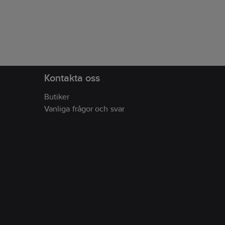
varje dag.
Material:
Yttertyg: 43 % Ull,
är stret
53 % New Life Recirkulerad Polyester,
dina v
4 % Elastan. Foder i 100 % Polyester.
familj 
Tvättråd:
40˚C.
tyget gö
resor. 
Elastan
Kontakta oss
Butiker
Vanliga frågor och svar