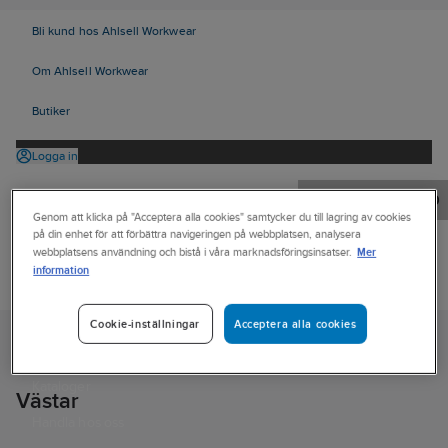
Bli kund hos Ahlsell Workwear
Om Ahlsell Workwear
Butiker
Logga in
Orderrader:
0
Genom att klicka på "Acceptera alla cookies" samtycker du till lagring av cookies
på din enhet för att förbättra navigeringen på webbplatsen, analysera
Mer
webbplatsens användning och bistå i våra marknadsföringsinsatser.
information
Produkter
Kampanjer
Acceptera alla cookies
Cookie-inställningar
Ahlsell
Produkter
Personligt skydd
Kläder
Dressat
Västar
Tjänster
Kataloger
Västar
Handla hos oss