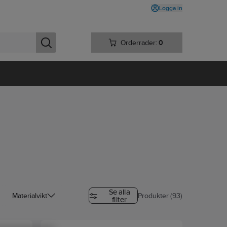
Logga in
Orderrader:
0
Se alla
Materialvikt
Produkter (93)
filter