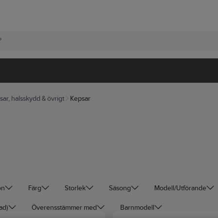
ar, halsskydd & övrigt
Kepsar
ön
Färg
Storlek
Säsong
Modell/Utförande
ad)
Överensstämmer med
Barnmodell