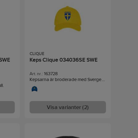
CLIQUE
 SWE
Keps Clique 034036SE SWE
Art. nr.:
163728
Kepsarna är broderade med Sverge
l.
emblemet.
Visa varianter (2)