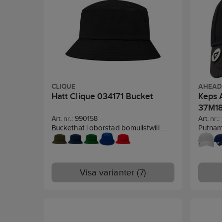
Materia
Kardbo
CLIQUE
AHEA
Hatt Clique 034171 Bucket
Keps 
37M1
Art. nr.:
990158
Art. nr.:
Buckethat i oborstad bomullstwill.
Putnam 
Valfri färg på sömmar & lufthål utan
struktu
extra kostnad.
Material:
100% bomull.
metall 
skärmen
karborr
Visa varianter (7)
Materia