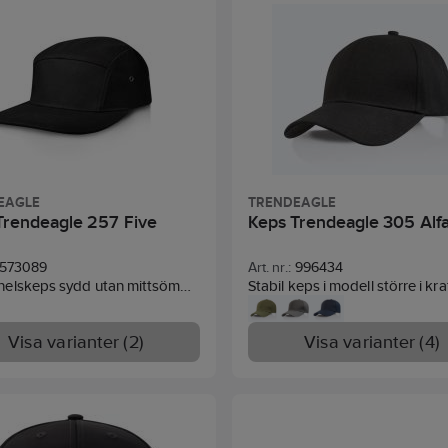
EAGLE
TRENDEAGLE
Trendeagle 257 Five
Keps Trendeagle 305 Alf
573089
Art. nr.:
996434
elskeps sydd utan mittsöm
Stabil keps i modell större i kra
itstark bomullstwill och lufthål i
material. Förstärkt front och f
 Passar bra vid övervakning
skärm, snap-back i plast för re
Visa varianter (2)
Visa varianter (4)
tid. Kepsen är utan knapp på
av storlek.
vilket gör att den passar
 vid användning av headset.
One size (ca 61 cm).
kt front och platt skärm
), plastspänne bak för
Material: 100% Polyester. Plast 
ng av storlek. One size.
skärmen.