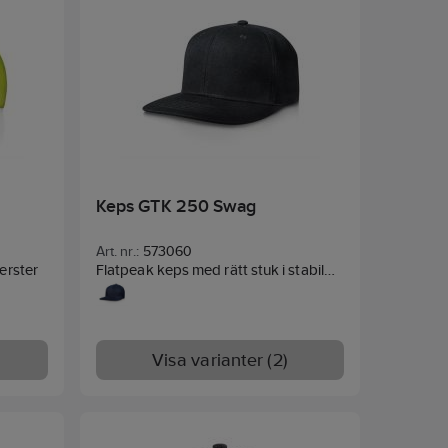
Keps GTK 250 Swag
Art. nr.:
573060
erster
Flatpeak keps med rätt stuk i stabil
polyester. Förstärkt front och platt
skärm, snap-back i plast för reglering
av storlek. One size.
Material:
Polyester.
Visa varianter (2)