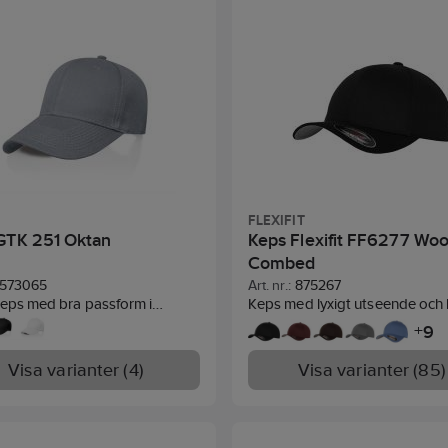
Snapback
FLEXIFIT
GTK 251 Oktan
Keps Flexifit FF6277 Woo
Combed
573065
Art. nr.:
875267
keps med bra passform i
Keps med lyxigt utseende och 
t polyestermaterial. Trevlig
av kammad ull. Permacurv® te
9
+
dkeps som passar de flesta.
som alltid håller rätt form och 
kning i front och förböjd
paneler.
Material:
63% polyeste
Visa varianter (4)
Visa varianter (85)
 justerbar med
bomull, 3% spandex.
rrespänne bak.
Material:
er.