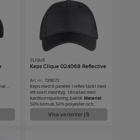
CLIQUE
a
Keps Clique 024068 Reflective
Art. nr.:
729072
ial.
Keps med 6 paneler i reflex täckt med
s
ett svart meshtyg. Utrustad med
fläckar
kardborrejustering baktill.
Material:
FIT)
50% bomull, 50% polyester och
meshfoder 100% polyester.
Tvättråd:
Visa varianter (1)
Tvätta för hand.