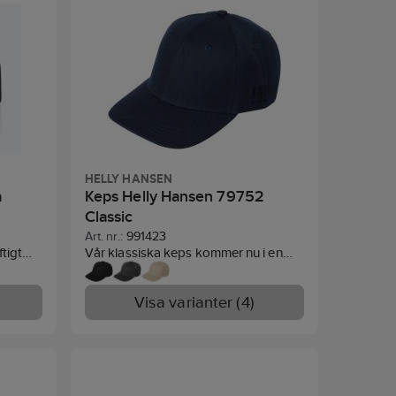
HELLY HANSEN
a
Keps Helly Hansen 79752
Classic
Art. nr.:
991423
ftigt
Vår klassiska keps kommer nu i en
örböjd
nertonad version med logga som går
glering
ton-i-ton. Perfekt för att kunna ha
Visa varianter (4)
möjlighet att placera sin egen logga.
Konstruktion med hel krona
Justerbart fäste för bästa passform
i
En storlek passar de flesta.