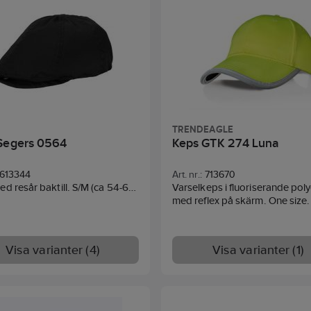
TRENDEAGLE
Segers 0564
Keps GTK 274 Luna
613344
Art. nr.:
713670
sår baktill. S/M (ca 54-60
Varselkeps i fluoriserande poly
XL (ca 58-64 cm). Tvätt före
med reflex på skärm. One size.
ning rekommenderas. Slitstark
ghärdig kvalitet. . 65/35%
er/bomull - Canvas - 235g/m².
Visa varianter (4)
Visa varianter (1)
5 grader