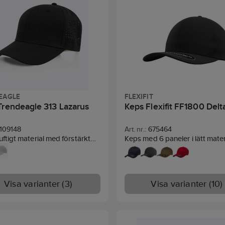
EAGLE
FLEXIFIT
Trendeagle 313 Lazarus
Keps Flexifit FF1800 Delt
109148
Art. nr.:
675464
luftigt material med förstärkt
Keps med 6 paneler i lätt mater
ch förböjd skärm, snap-back.
Förböjd skärm och ett 3-lager
ze.
svettband som förhindrar svett
på toppen. Inget spänne (FLEX
l: 100% polyester (micro) .
Storlekar S/M och L/XL
Visa varianter (3)
Visa varianter (10)
92% polyester/8% elastan
S/M-L/XL
6 paneler
Förböjd skärm