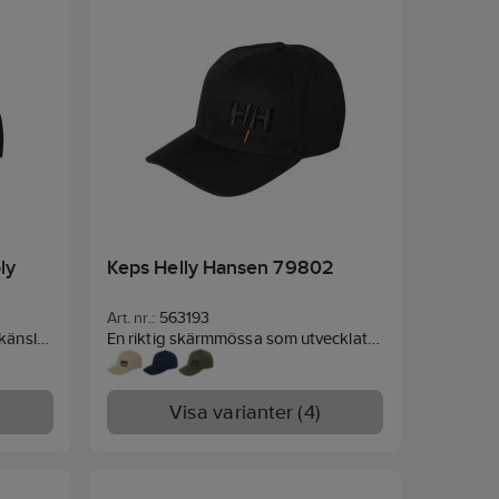
Spänne: Snap-back.
ly
Keps Helly Hansen 79802
Art. nr.:
563193
känsla
En riktig skärmmössa som utvecklats
knik
av användare finns nu med
kurva. 6
camouflagemönster.
Material:
100 %
r, 34%
polyester.
Visa varianter (4)