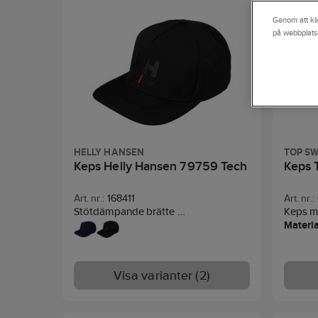
Genom att kli
på webbplats
HELLY HANSEN
TOP S
Keps Helly Hansen 79759 Tech
Keps 
Art. nr.:
168411
Art. nr.:
Stötdämpande brätte
Keps m
Laserutskurna ventilationshål på
Materi
baksidan
Snapback-justering för bästa
passform
Visa varianter (2)
100% Återvunnen polyester