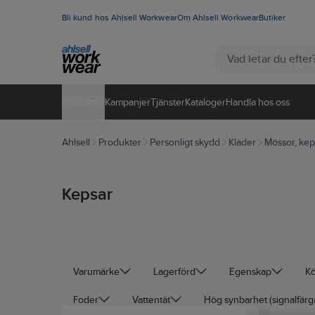
Bli kund hos Ahlsell Workwear
Om Ahlsell Workwear
Butiker
Produkter
Kampanjer
Tjänster
Kataloger
Handla hos oss
Ahlsell
Produkter
Personligt skydd
Kläder
Mössor, keps
Kepsar
Varumärke
Lagerförd
Egenskap
K
Foder
Vattentät
Hög synbarhet (signalfärg