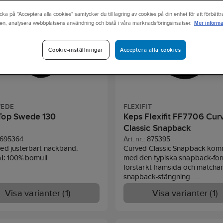
cka på "Acceptera alla cookies" samtycker du till lagring av cookies på din enhet för att förbätt
Mer informa
en, analysera webbplatsens användning och bistå i våra marknadsföringsinsatser.
Acceptera alla cookies
Cookie-inställningar
WEDE
FLEXIFIT
Top Swede 130
Keps Flexifit FF7706 Cur
Classic Snapback
695364
Art. nr.:
875395
ed justerbart nackband.
Curved Classic Snapback ko
al:
100% bomull.
med den typiska snapback-fo
förstärkt framsida och matcha
snapback-stängning.
60% bomull/40% polyester
Visa varianter (1)
Visa varianter (1)
One size
6 paneler
Böjd skärm