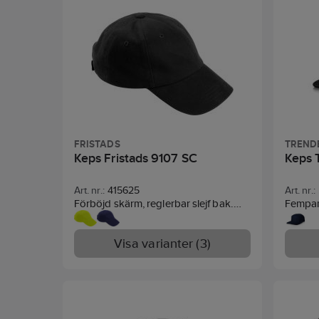
FRISTADS
TREND
Keps Fristads 9107 SC
Keps 
Art. nr.:
415625
Art. nr.:
Förböjd skärm, reglerbar slejf bak.
Fempan
Material:
Mörkblå och svart 100%
fram, sl
bomull. Gul, orange och röd 60%
metall.
Visa varianter (3)
bomull, 40% polyester. PFAS-fri
och fri
toppen 
utmärkt
Förstär
(böjbar
regleri