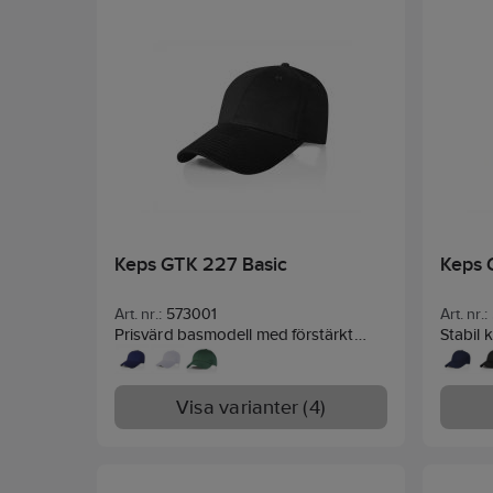
Keps GTK 227 Basic
Keps 
Art. nr.:
573001
Art. nr.:
Prisvärd basmodell med förstärkt
Stabil 
front. Kardborrspänne bak.
Material:
kraftig
Bomullstwill.
allroun
Förstär
Visa varianter (4)
skärm,
kardbo
Polyest