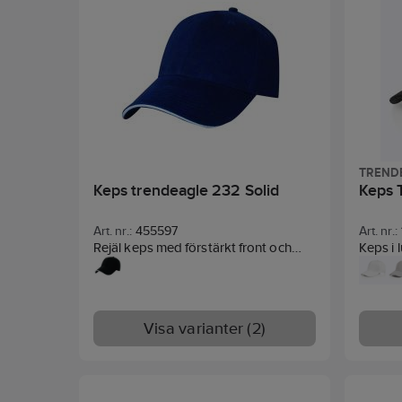
TREND
Keps trendeagle 232 Solid
Keps 
Art. nr.:
455597
Art. nr.:
Rejäl keps med förstärkt front och
Keps i 
sandwichskärm. Kardborrjustering
front o
baktill.
Material:
Borstad kraftig
One si
bomullstwill.
Materia
Visa varianter (2)