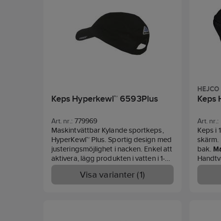
HEJCO
Keps Hyperkewl™ 6593Plus
Keps 
Art. nr.:
779969
Art. nr.:
Maskintvättbar Kylande sportkeps,
Keps i
HyperKewl™ Plus. Sportig design med
skärm.
justeringsmöjlighet i nacken. Enkel att
bak.
Ma
aktivera, lägg produkten i vatten i 1-2
Handtv
minuter, ta upp och krama ut
Visa varianter (1)
överflödigt vatten och den är redo för
att kyla dig. Kan kyla dig i 5-10 timmar.
Hög luftfuktighet (90% +) minskar
tygets förmåga att förånga vatten och
ger därför ingen kylning utan