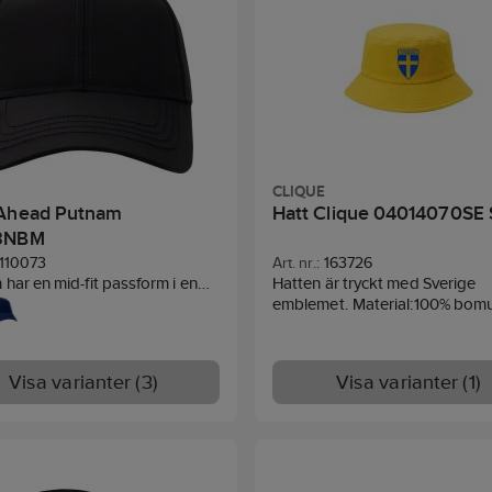
Spänne: Snap-back.
l: 100% Bomullstwill Spänne:
Handtvätt.
rrespänne.
D
CLIQUE
Ahead Putnam
Hatt Clique 04014070SE
8NBM
110073
Art. nr.:
163726
har en mid-fit passform i en
Hatten är tryckt med Sverige
rerad polyester. En marker I
emblemet. Material:100% bomul
är placerad på vänstra sidan av
. Baktill finns en
eknäppning i skön stretch.
Visa varianter (3)
Visa varianter (1)
l:100% polyester.