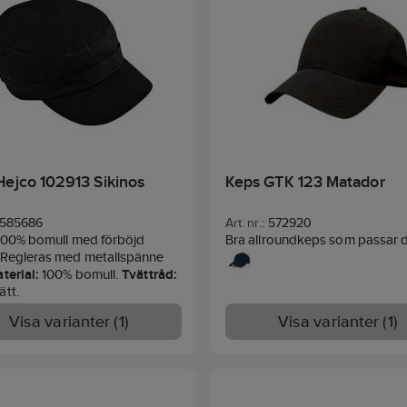
Hejco 102913 Sikinos
Keps GTK 123 Matador
585686
Art. nr.:
572920
 100% bomull med förböjd
Bra allroundkeps som passar 
 Regleras med metallspänne
flesta. Borstad kraftig bomullst
terial:
100% bomull.
Tvättråd:
Förstärkt front och förböjd sk
ätt.
justerbar med antikspänne i me
bak. Lufthål baktill.
Material:
1
Visa varianter (1)
Visa varianter (1)
Bomull Twill.