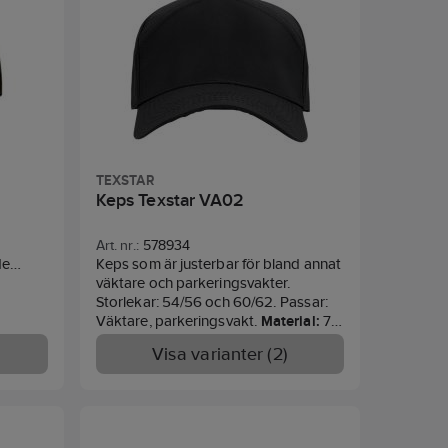
TEXSTAR
Keps Texstar VA02
Art. nr.:
578934
de
Keps som är justerbar för bland annat
will.
väktare och parkeringsvakter.
ärm,
Storlekar: 54/56 och 60/62. Passar:
tall
Väktare, parkeringsvakt.
Material:
7
00%
% polyester, 33 % bomull.
Visa varianter (2)