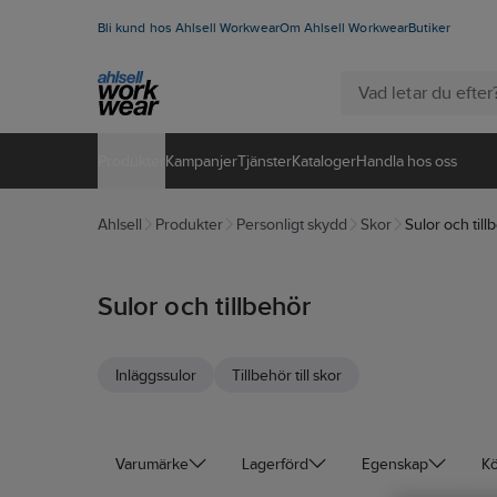
Bli kund hos Ahlsell Workwear
Om Ahlsell Workwear
Butiker
Produkter
Kampanjer
Tjänster
Kataloger
Handla hos oss
Ahlsell
Produkter
Personligt skydd
Skor
Sulor och till
Sulor och tillbehör
Inläggssulor
Tillbehör till skor
Varumärke
Lagerförd
Egenskap
K