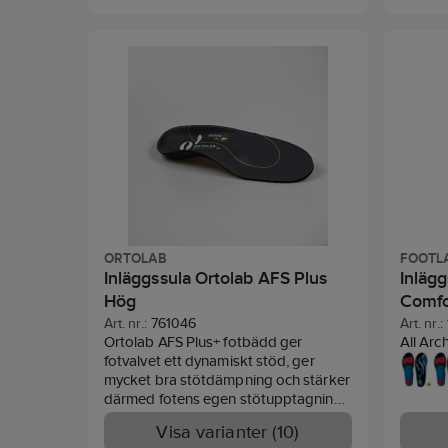
ORTOLAB
FOOTL
Inläggssula Ortolab AFS Plus
Inlägg
Hög
Comfo
Art. nr.:
761046
Art. nr.:
Ortolab AFS Plus+ fotbädd ger
All Arc
fotvalvet ett dynamiskt stöd, ger
sula pa
mycket bra stötdämpning och stärker
vare at
därmed fotens egen stötupptagning
anpassa
utan att låsa valvets naturliga rörelse.
trampdy
Visa varianter (10)
Har en dynamisk pelott
med st