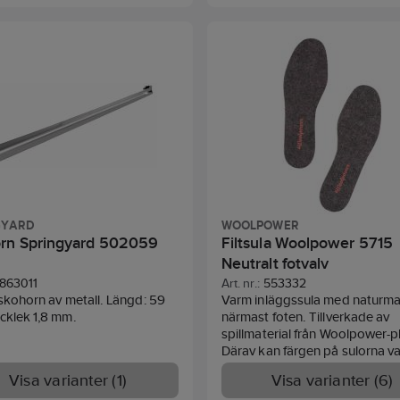
GYARD
WOOLPOWER
rn Springyard 502059
Filtsula Woolpower 5715
Neutralt fotvalv
863011
Art. nr.:
553332
 skohorn av metall. Längd: 59
Varm inläggssula med naturmat
cklek 1,8 mm.
närmast foten. Tillverkade av
spillmaterial från Woolpower-p
Därav kan färgen på sulorna va
Kombinera gärna med ullstrum
Visa varianter (1)
Visa varianter (6)
merinoull. Tvättbar. Merinoullen