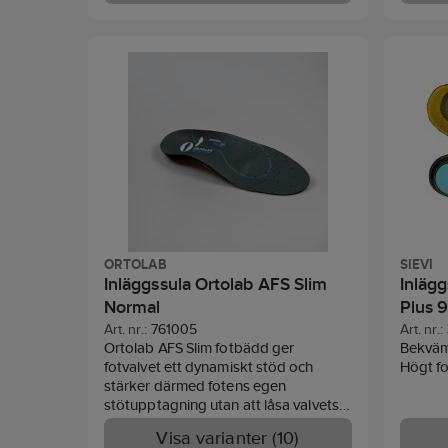
("framfotskudde") som stöd för det
steg. D
främre fotvalvet. Passar dig med
passfor
högre fotvalv. Plus+ passar i de flesta
skor med urtagbar innersula eller i
skor med gott om plats. Formgjuten
sula, stötdämpande EVA skum.
Stötdämpning i häl och trampdyna.
ORTOLAB
SIEVI
Inläggssula Ortolab AFS Slim
Inlägg
Normal
Plus 
Art. nr.:
761005
Art. nr.:
Ortolab AFS Slim fotbädd ger
Bekväm 
fotvalvet ett dynamiskt stöd och
Högt f
stärker därmed fotens egen
stötupptagning utan att låsa valvets
naturliga rörelse. Har en dynamisk
Visa varianter (10)
pelott ("framfotskudde") som stöd för