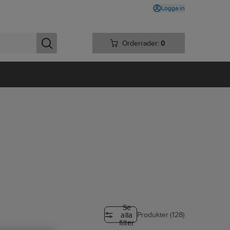
Logga in
Orderrader:
0
Se
alla
Produkter (128)
filter