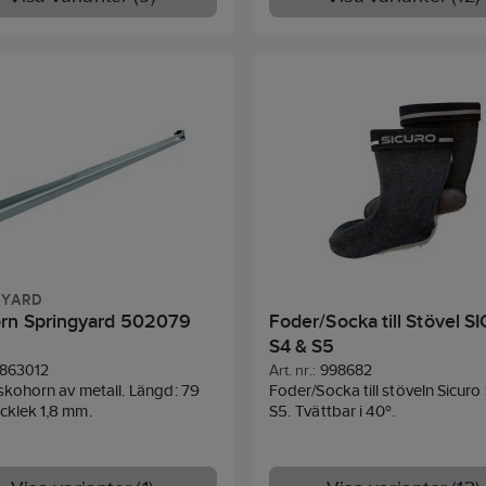
hållbart och behåller sina
per utan att förstöras även
agligt arbete. Lössulan
er ESD-normerna. Tvättas för
GYARD
rn Springyard 502079
Foder/Socka till Stövel 
S4 & S5
863012
Art. nr.:
998682
 skohorn av metall. Längd: 79
Foder/Socka till stöveln Sicuro
cklek 1,8 mm.
S5. Tvättbar i 40º.