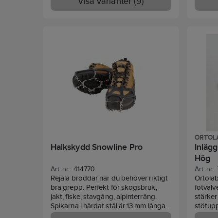
Visa varianter (9)
ORTOL
Halkskydd Snowline Pro
Inlägg
Hög
Art. nr.:
414770
Art. nr.:
Rejäla broddar när du behöver riktigt
Ortolab
bra grepp. Perfekt för skogsbruk,
fotvalv
jakt, fiske, stavgång, alpinterräng.
stärke
Spikarna i härdat stål är 13 mm långa
stötupp
och ger säkert grepp på isiga och
naturli