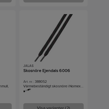
r det
med 6 par skosnören, packade parvis
ed
med möjlighet för upphängning.
de
sula
Platt skosnöre i vaxad bomull
 Skålad
Finns i olika färger och varierande
mpande
längder
Levereras i displaykartong
JALAS
Skosnöre Ejendals 6006
Art. nr.:
388052
mmull,
Värmebeständigt skosnöre i Nomex.
150 cm
Visa varianter (2)