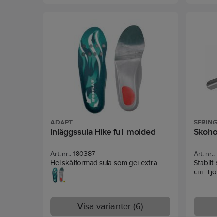
och häl som ger bra stötdämpning.
ADAPT
SPRIN
Inläggssula Hike full molded
Skoho
Art. nr.:
180387
Art. nr.:
Hel skålformad sula som ger extra
Stabilt
avlastning för häl och mellanfot.
cm. Tjo
CellFoam. Temperatur, fukt och
bakterieresistent. Stötdämpande,
neutralt fotvalv. Tvättbar i 40°C.
Visa varianter (6)
Livsmedelsanpassad.