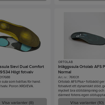
u kan värma sulan för en bättre
ökar bekvämligheten. Den är
m med hjälp av en ugn.
anatomiskt utformad, godkänd
användning i alla Jalas® skyd
och ger skydd mot ESD. Materi
Textil, Mjuk E.V.A, Elektriskt l
polyestertråd, Control bar i TP
Dubbla stötdämpningszoner i
Poron® XRD®.
ORTOLAB
ssula Sievi Dual Comfort
Inläggssula Ortolab AFS P
99534 Högt fotvalv
Normal
317688
Art. nr.:
761031
sula som tvättas för hand.
Ortolab AFS Plus+ fotbädd ger
otvalv. Poron XRD/EVA.
fotvalvet ett dynamiskt stöd, g
mycket bra stötdämpning och 
därmed fotens egen stötuppt
utan att låsa valvets naturliga r
Visa varianter (8)
Visa varianter (10)
Har en dynamisk pelott