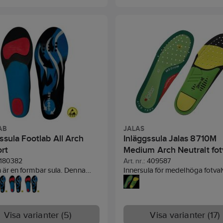
sulan motverkar dålig lukt.
AB
JALAS
ssula Footlab All Arch
Inläggssula Jalas 8710M
rt
Medium Arch Neutralt fot
180382
Art. nr.:
409587
h är en formbar sula. Denna
Innersula för medelhöga fotval
ssar alla typer av fotvalv tack
Perfekt för dig som vill göra di
t den är formbar. All arch är
Jalas® skor ännu säkrare och
d till att ha extra stöd under
bekväma. Sulan har dubbla
na samt hälen. En stabil sula
stötdämpningszoner i PORO
Visa varianter (5)
Visa varianter (17)
ötdämpning för ett bekvämare
vilket minskar risken för skado