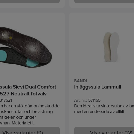
("framfotskudde") som stöd fö
främre fotvalvet. Passar dig m
normalt fotvalv. Plus+ passar i 
flesta skor med urtagbar inner
eller i skor med gott om plats.
häl. Formgjuten sula. Stötdä
EVA skum.
BANDI
ssula Sievi Dual Comfort
Inläggssula Lammull
527 Neutralt fotvalv
317621
Art. nr.:
571165
an har en stötdämpningskudde
Den idealiska vintersulan av la
skar stötar och belastning
med en undersida av ullfilt.
häldelen och under
nan. Materialet i
mpningskudden, PORON, är
Visa varianter (9)
Visa varianter (12)