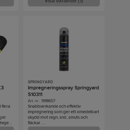
Visa varianter (1)
SPRINGYARD
X3
Impregneringsspray Springyard
510311
Art. nr.:
998657
 flera
Snabbverkande och effektiv
.
impregnering som ger ett omedelbart
 ger
skydd mot regn, snö, smuts och
stegen.
fläckar.
litet.
Bibehåller materialets