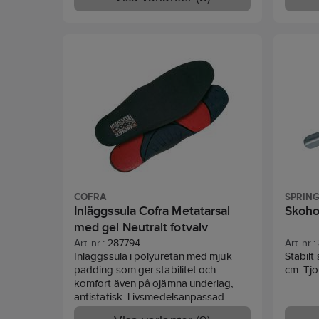
mycket 
egenska
vid hårt d
uppfyll
hand.
COFRA
SPRIN
Inläggssula Cofra Metatarsal
Skoho
med gel Neutralt fotvalv
Art. nr.:
287794
Art. nr.:
Inläggssula i polyuretan med mjuk
Stabilt
padding som ger stabilitet och
cm. Tjo
komfort även på ojämna underlag,
antistatisk. Livsmedelsanpassad.