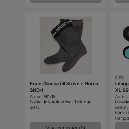
det främre fotvalvet. Passar dig med
lägre till normalt fotvalv. Slim är
tunnare och passar därmed till skor
med mindre plats.
SIEVI
Foder/Socka till Stöveln Nordic
Inlägg
SND-1
XL 99
Art. nr.:
991715
Art. nr.:
Socka till Nordic stövel. Tvättbar
Lössul
30°C.
som min
både i 
trampdy
stötdä
Visa varianter (8)