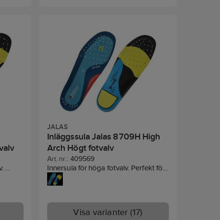
JALAS
Inläggssula Jalas 8709H High
valv
Arch Högt fotvalv
Art. nr.:
409569
v.
Innersula för höga fotvalv. Perfekt för
na
dig som vill göra dina Jalas® skor
 mer
ännu säkrare och mer bekväma. Sulan
har dubbla stötdämpningszoner i
N® XRD
PORON® XRD vilket minskar risken
Visa varianter (17)
r och
för skador och ökar bekvämligheten.