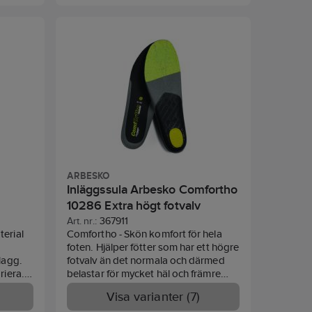
Standard: EN 61340-4-3.
ARBESKO
Inläggssula Arbesko Comfortho
10286 Extra högt fotvalv
Art. nr.:
367911
erial
Comfortho - Skön komfort för hela
foten. Hjälper fötter som har ett högre
lagg.
fotvalv än det normala och därmed
riera.
belastar för mycket häl och främre
pa i
trampdynan. Sulan har stötdämpning
Visa varianter (7)
 i
i häl och trampdyna.