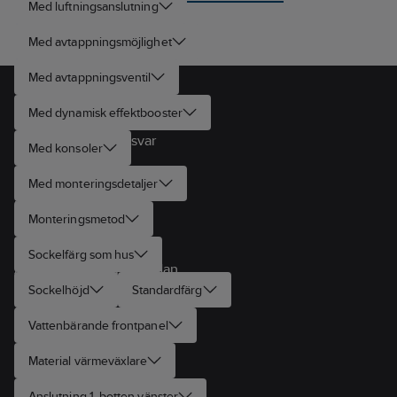
luftventil. OBS!
Med luftningsanslutning
Ingen plats
bakom för
Med avtappningsmöjlighet
rördragning med
Rak4 fördelare.
Med avtappningsventil
Kontakta oss
Med dynamisk effektbooster
Butiker
Vanliga frågor och svar
Med konsoler
Om Ahlsell Workwear
Med monteringsdetaljer
Storleksguide
Monteringsmetod
Kataloger
Varumärken
Sockelfärg som hus
Användarvillkor Hemsidan
Integritetspolicy
Sockelhöjd
Standardfärg
Om cookies
Vattenbärande frontpanel
Cookie-inställningar
Material värmeväxlare
Följ oss
Instagram
Anslutning 1, botten vänster