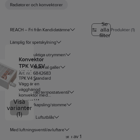
Radiatorer och konvektorer
Se
alla
REACH – Fri från Kandidatämne
Produkter (1)
filter
Lämplig för spetskylning
Lämplig för fuktiga utrymmen
Konvektor
TPK V4 SV
Färg
Material galler
H240
Art. nr.:
6842683
djup=80,
TPK V4 Standard
Glansvärde
Vägg är en
Thermopanel
vägghängd
Med integrerad termostatventil
konvektor med
Visa
inbyggt V4-
Material hus/kapsling/stomme
koppel med
varianter
förmonterad FLA
(1)
Tilluft
Luftutblås
insats.
Toppgaller i plåt.
Komplett med
Med luftningsventil/avluftare
väggfäste och
Visar 1 av 1