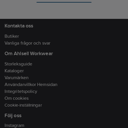
millimetergradering.
Gummibeklädd
ABS-kapsel.
Tolerans enligt EU:s
precisionsnorm II.
Kontakta oss
Handledsrem.
Butiker
Vanliga frågor och svar
Om Ahlsell Workwear
Storleksguide
Kataloger
Varumärken
Användarvillkor Hemsidan
Integritetspolicy
Om cookies
Cookie-inställningar
Följ oss
Instagram