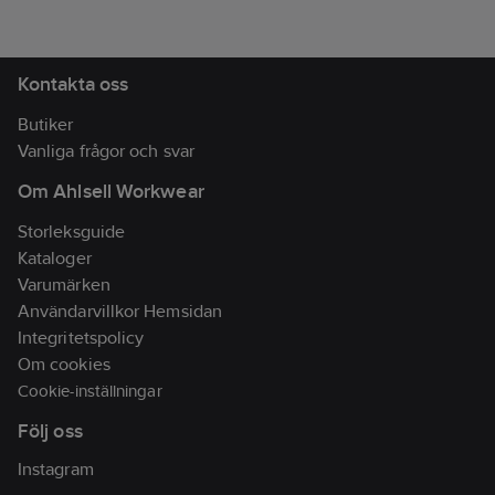
på knappa 3 kg
med en yxegg
och en pikdel.
Försedd med
Kontakta oss
glasfiberskaft
med
Butiker
gummihandtag.
Vanliga frågor och svar
Yxor med
Om Ahlsell Workwear
glasfiberhandtag
ger en bra
Storleksguide
elektrisk isolering
och är starkare än
Kataloger
stål, lättare än
Varumärken
aluminium och
Användarvillkor Hemsidan
flexibla som
hickory.
Integritetspolicy
Om cookies
Cookie-inställningar
Följ oss
Instagram