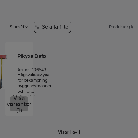
Se alla filter
Studsfri
Produkter (1)
Pikyxa Dafo
Art. nr.:
106543
Högkvalitativ yxa
för bekämpning
byggnadsbränder
och för
Visa
eftersläckning.
Kan användas för
varianter
att undanröja
(1)
hinder eller ta sig
in i brinnande
byggnader.
Huvudet är av
Visar 1 av 1
tåligt smidesstål