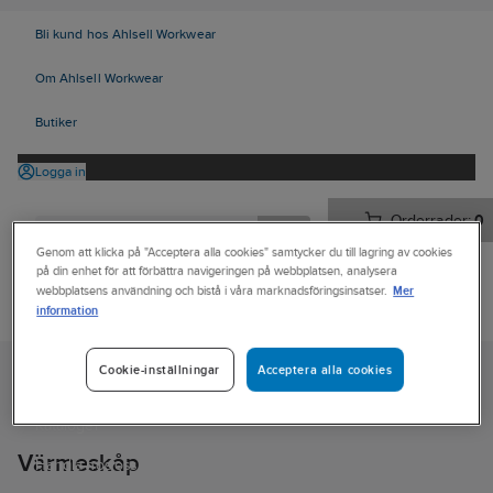
Bli kund hos Ahlsell Workwear
Om Ahlsell Workwear
Butiker
Logga in
Orderrader:
0
Genom att klicka på "Acceptera alla cookies" samtycker du till lagring av cookies
på din enhet för att förbättra navigeringen på webbplatsen, analysera
Mer
webbplatsens användning och bistå i våra marknadsföringsinsatser.
Produkter
information
Kampanjer
Acceptera alla cookies
Cookie-inställningar
Ahlsell
Produkter
Vitvaror & Hemelektronik
Stora vitvaror
Tjänster
Värmeskåp
Kataloger
Värmeskåp
Handla hos oss