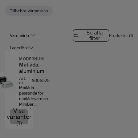
Tillbehör värmeskåp
Se alla
Varumärke
Produkter (1)
filter
Lagerförd
MODERNUM
Matlåda,
aluminium
Art.
9305525
nr.:
Matlåda
passande för
matlådevärmare
MiniBar
Visa
respektive
AutoMat.
varianter
(1)