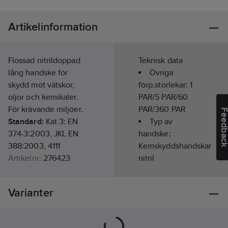
Artikelinformation
Flossad nitrildoppad
Teknisk data
lång handske för
Övriga
skydd mot vätskor,
förp.storlekar:
1
oljor och kemikaler.
PAR/5 PAR/60
För krävande miljöer.
PAR/360 PAR
Feedba
Standard:
Kat 3: EN
Typ av
374-3:2003, JKL EN
handske:
388:2003, 4111
Kemskyddshandskar
Artikelnr:
276423
nitril
Lev. artikelnr:
772-9/L
Ean
Handskstorlek:
4901792015264
Varianter
artikelnr:
9
Materialklass
TJ3390
Storlek:
9
Färg: