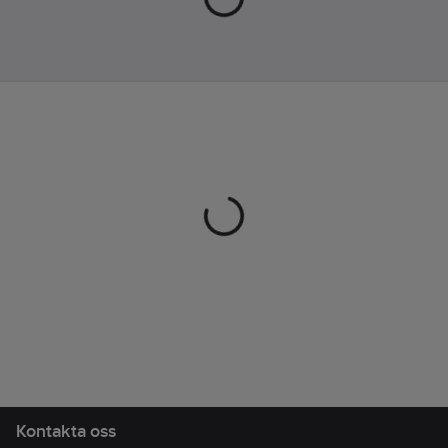
Orange
Material:
NBR
(nitrilgummi)
Foder:
Flossad
Tjocklek:
0.5
mm
Längd:
600
mm
Överensstämmer
med:
EN 374,
EN 388
Kontakta oss