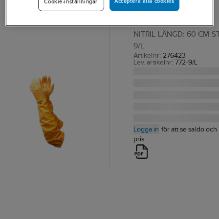
Acceptera alla cookies
Cookie-inställningar
Showa 772
HANDSKE SHOWA 772
NITRIL LÄNGD: 60 CM S
9/L
Artikelnr:
276423
Lev. artikelnr:
772-9/L
Logga in
för att se saldo och
pris