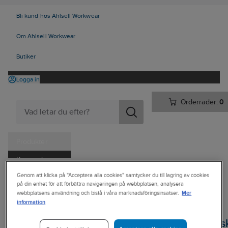
Bli kund hos Ahlsell Workwear
Om Ahlsell Workwear
Butiker
Logga in
Orderrader:
0
Produkter
Kampanjer
Ahlsell
Produkter
Personligt skydd
Handskar
Genom att klicka på "Acceptera alla cookies" samtycker du till lagring av cookies
Tjänster
på din enhet för att förbättra navigeringen på webbplatsen, analysera
Engångs/Kemskyddshandskar
Kemskyddshandskar - Nitril
Mer
webbplatsens användning och bistå i våra marknadsföringsinsatser.
Kataloger
information
SHOWA
Handla hos oss
Kemskyddshands