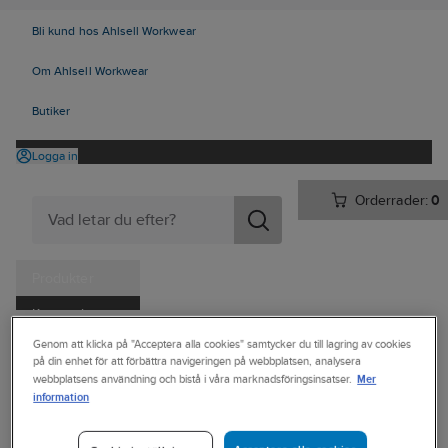
Bli kund hos Ahlsell Workwear
Om Ahlsell Workwear
Butiker
Logga in
Orderrader:
0
Produkter
Kampanjer
Ahlsell
Produkter
Personligt skydd
Handskar
Genom att klicka på "Acceptera alla cookies" samtycker du till lagring av cookies
Tjänster
på din enhet för att förbättra navigeringen på webbplatsen, analysera
Engångs/Kemskyddshandskar
Kemskyddshandskar - Nitril
Mer
webbplatsens användning och bistå i våra marknadsföringsinsatser.
Kataloger
information
ALPHATEC
Handla hos oss
Handske