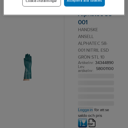
Acceptera alla cookies
Cookie-inställningar
Ansell
Alphatec 58-
001
HANDSKE
ANSELL
ALPHATEC 58-
001 NITRIL ESD
GRÖN STL 10
Artikelnr:
34344890
Lev.
58001100
artikelnr:
Logga in
för att se
saldo och pris