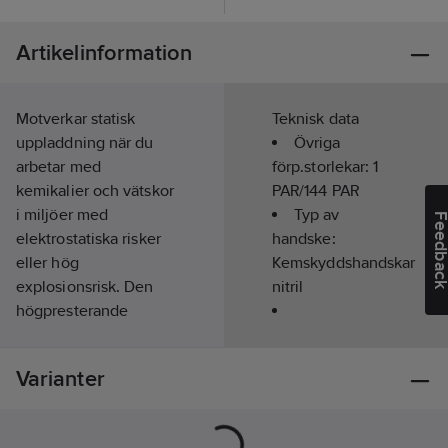
Artikelinformation
Motverkar statisk
Teknisk data
uppladdning när du
Övriga
arbetar med
förp.storlekar:
1
kemikalier och vätskor
PAR/144 PAR
i miljöer med
Typ av
Feedba
elektrostatiska risker
handske:
eller hög
Kemskyddshandskar
explosionsrisk. Den
nitril
högpresterande
nitrilsammansättningen
Handskstorlek:
ger ett överlägset riv-,
10
Varianter
punkterings- och
Färg:
Grön
nötningsmotstånd
Material:
jämfört med handskar
NBR