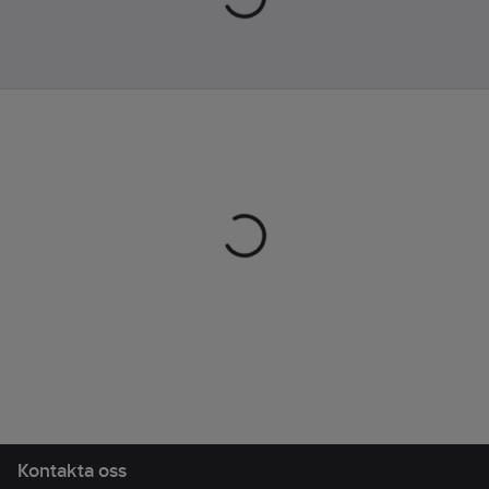
Artikelnr:
372187
NBR
Lev. artikelnr:
48-8
(nitrilgummi)
Ean
Foder:
7392626038745
artikelnr:
Oflossad
Materialklass
TJ3310
Tjocklek:
0.6
mm
Längd:
450
mm
Överensstämmer
med:
EN ISO
21420, EN 388,
EN 374
Kontakta oss