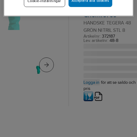
Acceptera alla cookies
Cookie-inställningar
Tegera 48
Chemforce
HANDSKE TEGERA 48
GRÖN NITRIL STL 8
Artikelnr:
372187
Lev. artikelnr:
48-8
Logga in
för att se saldo och
pris