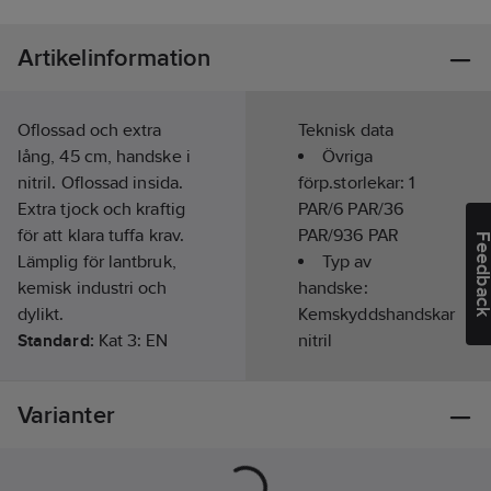
Artikelinformation
Oflossad och extra
Teknisk data
lång, 45 cm, handske i
Övriga
nitril. Oflossad insida.
förp.storlekar:
1
Extra tjock och kraftig
PAR/6 PAR/36
för att klara tuffa krav.
PAR/936 PAR
Feedba
Lämplig för lantbruk,
Typ av
kemisk industri och
handske:
dylikt.
Kemskyddshandskar
Standard:
Kat 3: EN
nitril
ISO 21420:2020,
EN388:2016+A1:2018
Handskstorlek:
Varianter
4102X, EN ISO 374-
8
1:2016+A1:2018 Type A
Färg:
Grön
AJKLOP
Material: