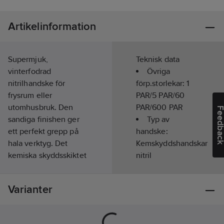
Artikelinformation
Supermjuk,
Teknisk data
vinterfodrad
Övriga
nitrilhandske för
förp.storlekar:
1
frysrum eller
PAR/5 PAR/60
utomhusbruk. Den
PAR/600 PAR
Feedba
sandiga finishen ger
Typ av
ett perfekt grepp på
handske:
hala verktyg. Det
Kemskyddshandskar
kemiska skyddsskiktet
nitril
är 0,3 mm. Handsken
är vattentät, olje- och
Handskstorlek:
Varianter
fettbeständig och
9
godkänd för hantering
Storlek:
9
av livsmedel. Den har
Färg:
Blå