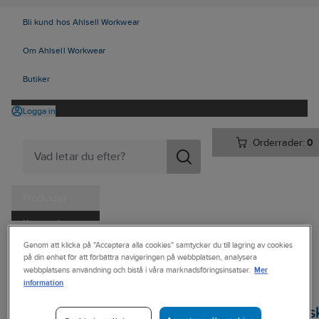
Bli kund hos Ahlsell Workwear
Om Ahlsell Workwear
Butiker
Logga in
Orderrader:
0
Produkter
Kampanjer
Ahlsell
Produkter
Personligt skydd
Handskar
Genom att klicka på "Acceptera alla cookies" samtycker du till lagring av cookies
Tjänster
på din enhet för att förbättra navigeringen på webbplatsen, analysera
Engångs/Kemskyddshandskar
Kemskyddshandskar - Nitril
Mer
webbplatsens användning och bistå i våra marknadsföringsinsatser.
Kataloger
information
TEGERA®
Handla hos oss
Kemskyddshands