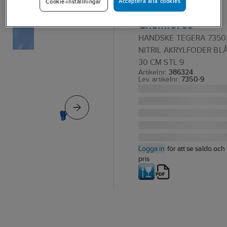
Acceptera alla cookies
Cookie-inställningar
Tegera 7350
Chemforce
HANDSKE TEGERA 7350
NITRIL AKRYLFODER BL
30 CM STL 9
Artikelnr:
386324
Lev. artikelnr:
7350-9
Logga in
för att se saldo och
pris