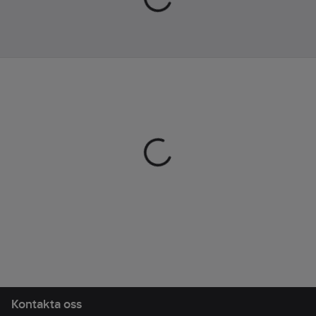
bra passform och är
Material:
varm och skön.
NBR
Artikelnr:
386324
(nitrilgummi)
Lev. artikelnr:
7350-9
Foder:
Ean
Helfodrad
7392626059528
artikelnr:
Tjocklek:
Materialklass
TJ3310
0.3
mm
Längd:
300
mm
Överensstämmer
med:
EN ISO
21420, EN 388,
EN 374
Kontakta oss