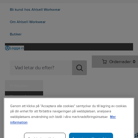
Bli kund hos Ahlsell Workwear
Om Ahlsell Workwear
Butiker
Logga in
Orderrader:
0
Produkter
Kampanjer
Ahlsell
Produkter
Personligt skydd
Handskar
Genom att klicka på "Acceptera alla cookies" samtycker du till lagring av cookies
Tjänster
på din enhet för att förbättra navigeringen på webbplatsen, analysera
Engångs/Kemskyddshandskar
Kemskyddshandskar - Nitril
Mer
webbplatsens användning och bistå i våra marknadsföringsinsatser.
Kataloger
information
GUIDE
Handla hos oss
Kemskyddshands