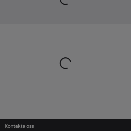
Standard:
NBR
Kat 3
(nitrilgummi)
EN ISO 21420:2020
Tjocklek:
EN388:2016 4131X
1.19
mm
EN374-1 2016 Type A
Längd:
35
JKLMNOPT
cm
EN374 Virus
EN 407:2004 X1XXXX
Överensstämmer
Artikelnr:
860506
med:
EN ISO
Lev.
21420, EN 388,
223590503
artikelnr:
EN 374, EN 407
Ean
7325930087369
artikelnr:
Materialklass
TJ3340
Kontakta oss