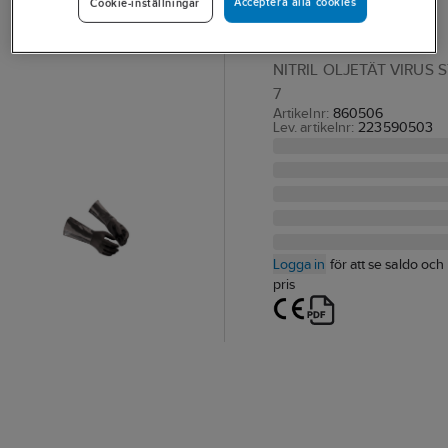
Acceptera alla cookies
Cookie-inställningar
Guide 9403
HANDSKE GUIDE 9403
NITRIL OLJETÄT VIRUS 
7
Artikelnr:
860506
Lev. artikelnr:
223590503
Logga in
för att se saldo och
pris