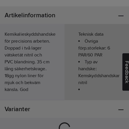
Artikelinformation
Kemikalieskyddshandske
Teknisk data
för precisions arbeten.
Övriga
Doppad i två lager
förp.storlekar:
6
vätsketät nitril och
PAR/60 PAR
PVC blandning. 35 cm
Typ av
Feedba
lång säkerhetskrage.
handske:
18gg nylon liner för
Kemskyddshandskar
mjuk och bekväm
nitril
känsla. God
fingertoppskänsla. Typ
Handskstorlek:
A godkänd. Godkänd
7
Varianter
för kontaktvärme nivå
Gauge:
18
1. 6 par/bunt 60
Färg:
Svart
par/krt.
Material: