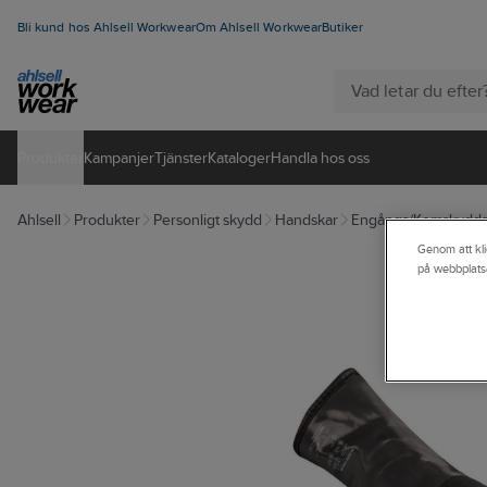
Bli kund hos Ahlsell Workwear
Om Ahlsell Workwear
Butiker
Produkter
Kampanjer
Tjänster
Kataloger
Handla hos oss
Ahlsell
Produkter
Personligt skydd
Handskar
Engångs/Kemskydds
Genom att kli
på webbplats