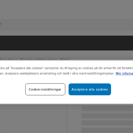
handskar
Kemskyddshandskar - Nitril
cka på "Acceptera alla cookies" samtycker du till lagring av cookies på din enhet för att förbätt
Mer informa
en, analysera webbplatsens användning och bistå i våra marknadsföringsinsatser.
GUIDE
Kemskyddshand
Acceptera alla cookies
Cookie-inställningar
HANDSKE GUIDE 9404W 
Artikelnr:
860514
Lev. artikelnr:
223590515