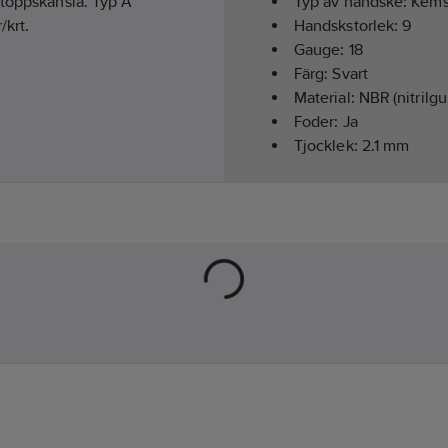
rtoppskänsla. Typ A
Typ av handske:
Kems
/krt.
Handskstorlek:
9
Gauge:
18
Färg:
Svart
Material:
NBR (nitrilg
Foder:
Ja
Tjocklek:
2.1
mm
Längd:
35
cm
Överensstämmer me