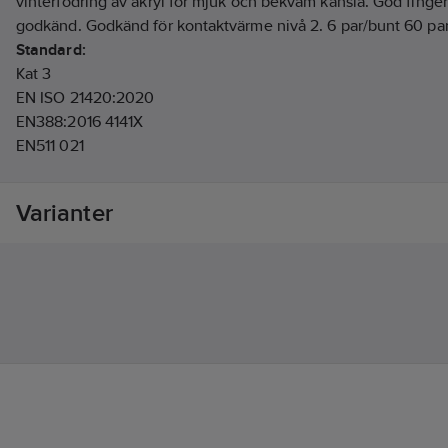
vinterfodring av akryl för mjuk och bekväm känsla. God finge
godkänd. Godkänd för kontaktvärme nivå 2. 6 par/bunt 60 par
Standard:
Kat 3
EN ISO 21420:2020
EN388:2016 4141X
EN511 021
EN374-1 2016 Type A JKLMNOPT
EN374 Virus
Varianter
EN 407:2004 X2XXXX
Artikelnr:
860514
Lev. artikelnr:
223590515
Ean artikelnr:
7325930087604
Materialklass
TJ3340