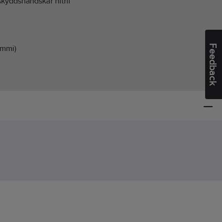
kyddshandskar nitril
Feedback
ummi)
d:
EN ISO 21420, EN 388, EN 374, EN 407, EN 511