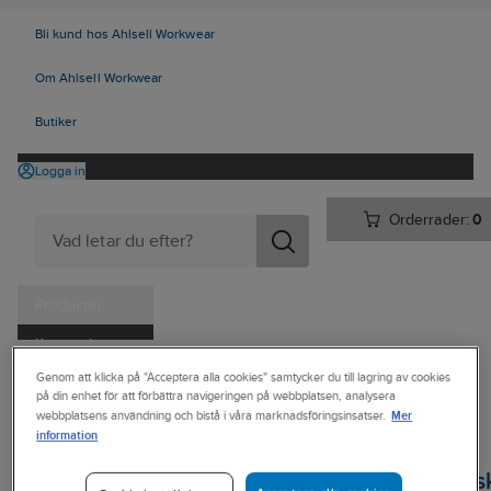
Bli kund hos Ahlsell Workwear
Om Ahlsell Workwear
Butiker
Logga in
Orderrader:
0
Produkter
Kampanjer
Ahlsell
Produkter
Personligt skydd
Handskar
Genom att klicka på "Acceptera alla cookies" samtycker du till lagring av cookies
Tjänster
på din enhet för att förbättra navigeringen på webbplatsen, analysera
Engångs/Kemskyddshandskar
Kemskyddshandskar - Nitril
Mer
webbplatsens användning och bistå i våra marknadsföringsinsatser.
Kataloger
information
ALPHATEC
Handla hos oss
Kemskyddshands