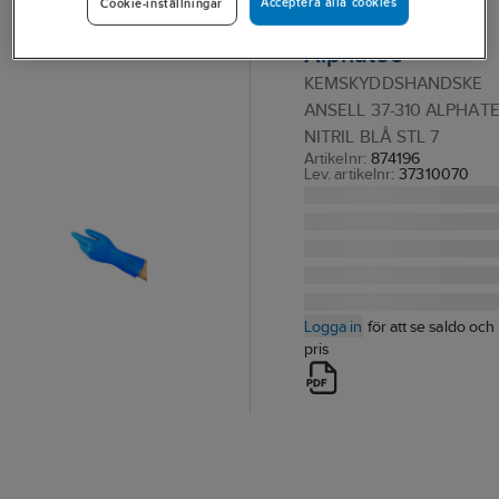
Acceptera alla cookies
Cookie-inställningar
Ansell 37-310
Alphatec
KEMSKYDDSHANDSKE
ANSELL 37-310 ALPHAT
NITRIL BLÅ STL 7
Artikelnr:
874196
Lev. artikelnr:
37310070
Logga in
för att se saldo och
pris