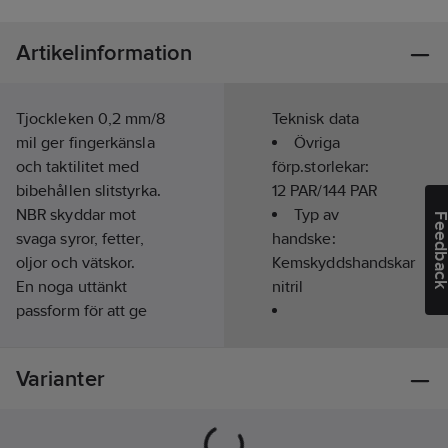
Artikelinformation
Tjockleken 0,2 mm/8
Teknisk data
mil ger fingerkänsla
Övriga
och taktilitet med
förp.storlekar:
bibehållen slitstyrka.
12 PAR/144 PAR
NBR skyddar mot
Typ av
Feedba
svaga syror, fetter,
handske:
oljor och vätskor.
Kemskyddshandskar
En noga uttänkt
nitril
passform för att ge
optimal balans mellan
Handskstorlek:
passform och
7
Varianter
flexibilitet, antingen
Färg:
Blå
som enda handske
Material:
eller som
NBR