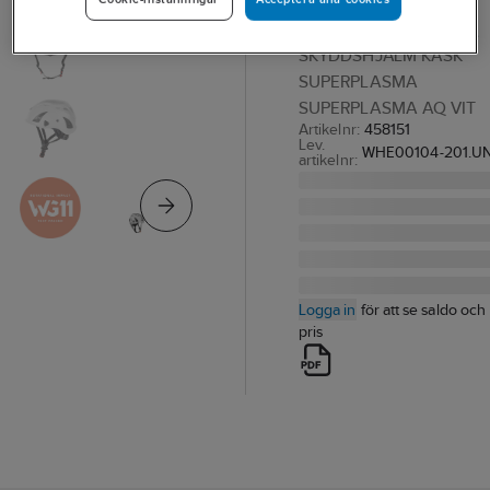
Superplasma AQ
SKYDDSHJÄLM KASK
SUPERPLASMA
SUPERPLASMA AQ VIT
Artikelnr:
458151
Lev.
WHE00104-201.UN
artikelnr:
Logga in
för att se saldo och
pris