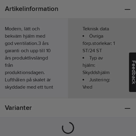
Artikelinformation
Modern, lätt och
Teknisk data
bekväm hjälm med
Övriga
god ventilation.3 års
förp.storlekar:
1
garanti och upp till 10
ST/24 ST
års produktlivslängd
Typ av
Feedba
från
hjälm:
produktionsdagen.
Skyddshjälm
Lufthålen på skalet är
Justering:
skyddade med ett tunt
Vred
nät av aluminium för
att undvika att skräp
Upphängning:
Varianter
kommer in i hjälmen.
4-punkt
4-punkts hakband och
Med
rattjustering. OBS!
svettband:
Nej
Adapter till
Färg:
Vit